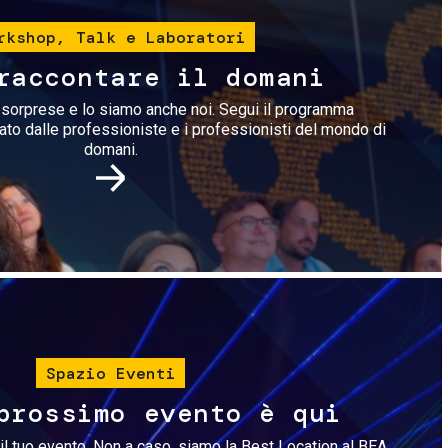
rkshop, Talk e Laboratori
raccontare il domani
i sorprese e lo siamo anche noi. Segui il programma
rato dalle professioniste e i professionisti del mondo di
domani.
Immagine
Spazio Eventi
prossimo evento è qui
il tuo evento. Non a caso, siamo la Best Location al BEA