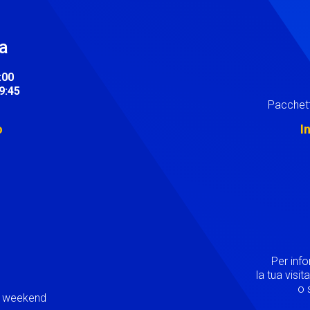
ra
:00
19:45
Pacchett
o
I
Image
Per inf
la tua visi
o s
ei weekend