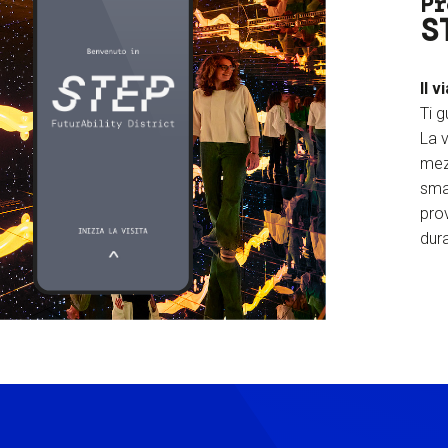
Pr
S
Il v
Ti g
La v
mez
sma
prov
dura