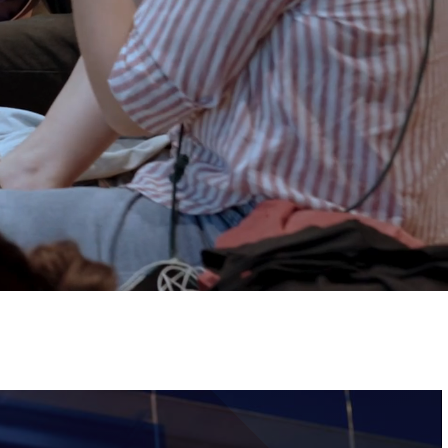
ervizi e accessibilità
Biglietti
ontatti
AQ
Immagine