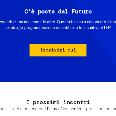
C'è posta dal Futuro
ewsletter, ma non come le altre. Questa ti aiuta a conoscere il m
cambia, la programmazione scientifica e le iniziative STEP.
Iscriviti qui
I prossimi incontri
er iniziare a conoscere il Futuro. Non perderti i prossimi incontri 