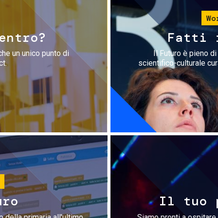
Wo
entro?
Fatti 
che un unico punto di
Il Futuro è pieno d
ct.
scientifico-culturale cu
uro
Il tuo 
 della primaria all'ultimo
Siamo pronti a ospitare 