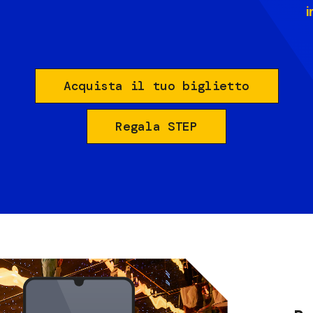
i
Acquista il tuo biglietto
Regala STEP