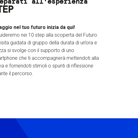
eparati all'esperienza
TEP
iaggio nel tuo futuro inizia da qui!
uideremo nei 10 step alla scoperta del Futuro.
isita guidata di gruppo della durata di un’ora e
za si svolge con il supporto di uno
rtphone che ti accompagnerà mettendoti alla
a e fornendoti stimoli o spunti di riflessione
nte il percorso.