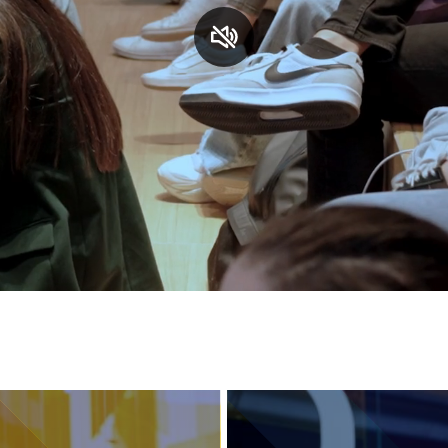
S
C
F