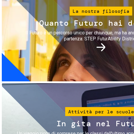
La nostra filosofia
Quanto Futuro hai d
Il Futuro è un percorso unico per chiunque, ma ha an
partenza: STEP FuturAbility Distri
Immagine
Attività per le scuole
In gita nel Fut
Un viaggio ricco di sorprese per le classi dall'ultimo anno