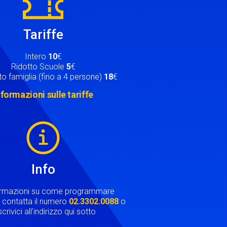
Tariffe
Intero
10
€
Ridotto Scuole
5
€
o famiglia (fino a 4 persone)
18
€
nformazioni sulle tariffe
Info
ormazioni su come programmare
ta contatta il numero
02.3302.0088
o
crivici all'indirizzo qui sotto