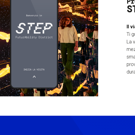
Pr
S
Il v
Ti g
La v
mez
sma
prov
dura