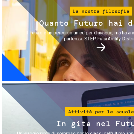
La nostra filosofia
Quanto Futuro hai d
Il Futuro è un percorso unico per chiunque, ma ha an
partenza: STEP FuturAbility Distri
Immagine
Attività per le scuole
In gita nel Fut
Un viaggio ricco di sorprese per le classi dall'ultimo anno