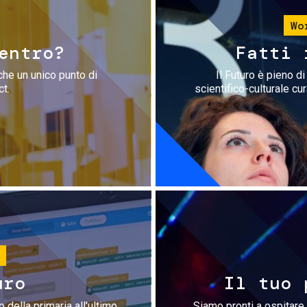
Wo
entro?
Fatti 
che un unico punto di
Il Futuro è pieno d
ct.
scientifico-culturale cu
uro
Il tuo 
 della primaria all'ultimo
Siamo pronti a ospitare 