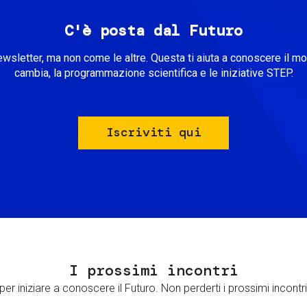
C'è posta dal Futuro
ewsletter, ma non come le altre. Questa ti aiuta a conoscere il m
cambia, la programmazione scientifica e le iniziative STEP.
Iscriviti qui
I prossimi incontri
er iniziare a conoscere il Futuro. Non perderti i prossimi incontri 