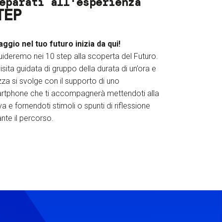
eparati all'esperienza
TEP
iaggio nel tuo futuro inizia da qui!
uideremo nei 10 step alla scoperta del Futuro.
isita guidata di gruppo della durata di un’ora e
za si svolge con il supporto di uno
rtphone che ti accompagnerà mettendoti alla
a e fornendoti stimoli o spunti di riflessione
nte il percorso.