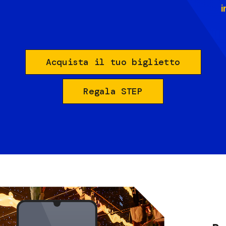
i
Acquista il tuo biglietto
Regala STEP