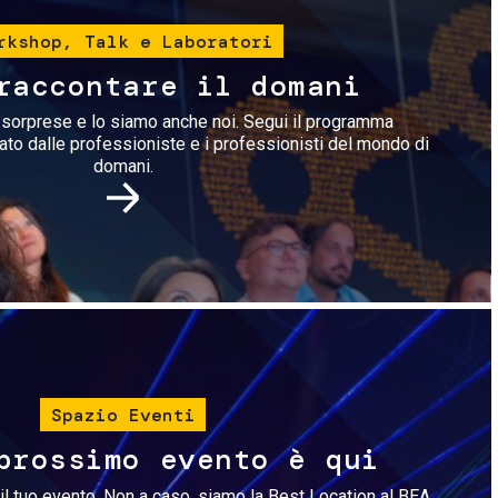
rkshop, Talk e Laboratori
raccontare il domani
i sorprese e lo siamo anche noi. Segui il programma
rato dalle professioniste e i professionisti del mondo di
domani.
Immagine
Spazio Eventi
prossimo evento è qui
il tuo evento. Non a caso, siamo la Best Location al BEA