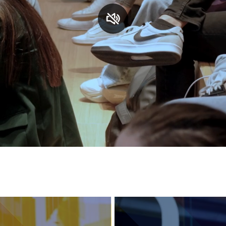
S
C
F