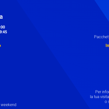
ra
:00
19:45
Pacchett
o
I
Image
Per inf
la tua visi
o s
ei weekend