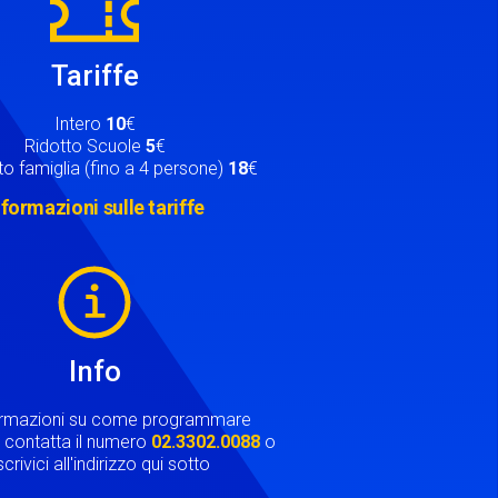
Tariffe
Intero
10
€
Ridotto Scuole
5
€
o famiglia (fino a 4 persone)
18
€
nformazioni sulle tariffe
Info
ormazioni su come programmare
ta contatta il numero
02.3302.0088
o
crivici all'indirizzo qui sotto