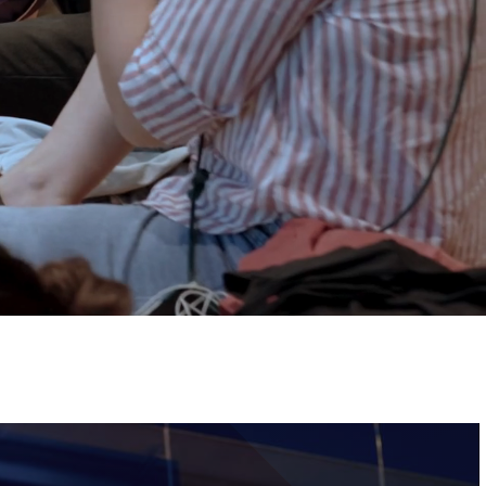
ervizi e accessibilità
Biglietti
ontatti
AQ
Immagine