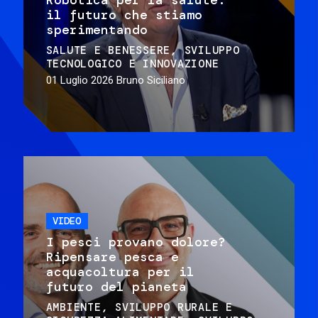
il futuro che stiamo
sperimentando
SALUTE E BENESSERE
SVILUPPO
TECNOLOGICO E INNOVAZIONE
01 Luglio 2026
Bruno Siciliano
VIDEO
I pesci provano dolore?
Ripensare pesca e
acquacoltura per il
futuro del pianeta
AMBIENTE
SVILUPPO RURALE E