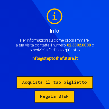
Image
Info
Per informazioni su come programmare
la tua visita contatta il numero
02.3302.0088
o
o scrivici all'indirizzo qui sotto
info@steptothefuture.it
Acquista il tuo biglietto
Regala STEP