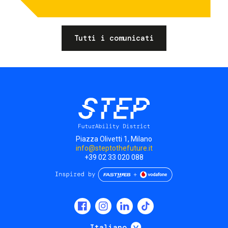
Tutti i comunicati
Piazza Olivetti 1, Milano
info@steptothefuture.it
+39 02 33 020 088
Social
menu
Mostra ulteriori
Italiano