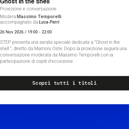
Ghost in the shell
Proiezione e conversazione
Modera
Massimo Temporelli
accompagnato da
Luca Perri
26 Nov 2026 / 19:00 - 22:00
STEP presenta una serata speciale dedicata a "Ghost in the
shell ", diretto da Mamoru Oshii. Dopo la proiezione seguirà una
conversazione moderata da Massimo Temporelli con la
partecipazione di ospiti d'eccezione.
Scopri tutti i titoli