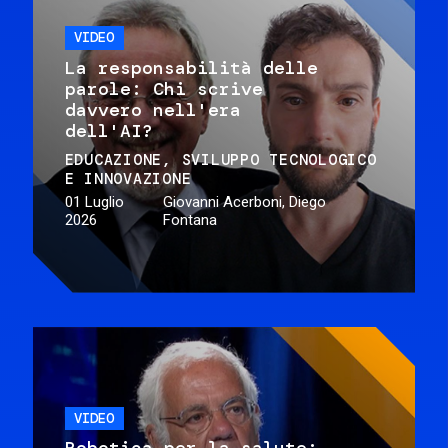
VIDEO
La responsabilità delle
parole: Chi scrive
davvero nell'era
dell'AI?
EDUCAZIONE
SVILUPPO TECNOLOGICO
E INNOVAZIONE
01 Luglio
Giovanni Acerboni, Diego
2026
Fontana
VIDEO
Robotica per la salute: