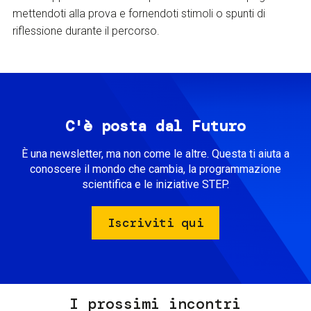
mettendoti alla prova e fornendoti stimoli o spunti di
riflessione durante il percorso.
C'è posta dal Futuro
È una newsletter, ma non come le altre. Questa ti aiuta a
conoscere il mondo che cambia, la programmazione
scientifica e le iniziative STEP.
Iscriviti qui
I prossimi incontri