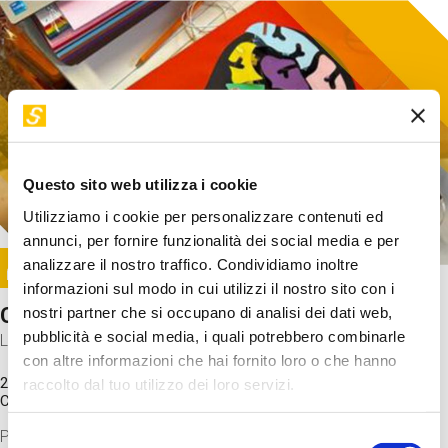
Questo sito web utilizza i cookie
Utilizziamo i cookie per personalizzare contenuti ed
annunci, per fornire funzionalità dei social media e per
Image
analizzare il nostro traffico. Condividiamo inoltre
SUNDAY@STEP
informazioni sul modo in cui utilizzi il nostro sito con i
Come funziona il cervello?
nostri partner che si occupano di analisi dei dati web,
pubblicità e social media, i quali potrebbero combinarle
Laboratorio
con altre informazioni che hai fornito loro o che hanno
20 Set 2026 / 11:15 - 13:00
raccolto dal tuo utilizzo dei loro servizi.
Costo
gratuito
Proveremo a costruire un cervello in cartoncino cercando di
Selezione