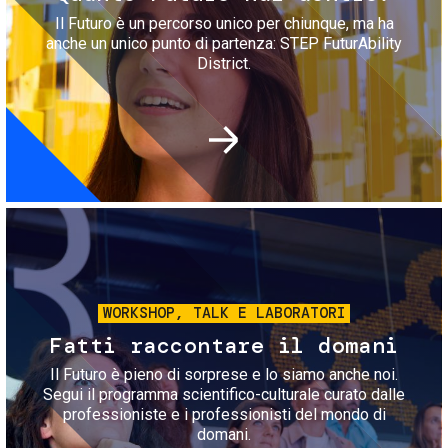
Il Futuro è un percorso unico per chiunque, ma ha
anche un unico punto di partenza: STEP FuturAbility
District.
Immagine
WORKSHOP, TALK E LABORATORI
Fatti raccontare il domani
Il Futuro è pieno di sorprese e lo siamo anche noi.
Segui il programma scientifico-culturale curato dalle
professioniste e i professionisti del mondo di
domani.