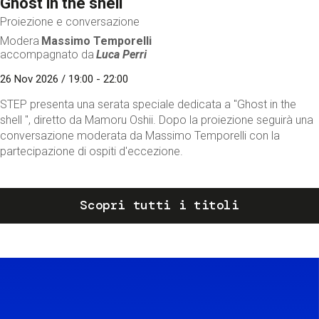
Ghost in the shell
Proiezione e conversazione
Modera
Massimo Temporelli
accompagnato da
Luca Perri
26 Nov 2026 / 19:00 - 22:00
STEP presenta una serata speciale dedicata a "Ghost in the
shell ", diretto da Mamoru Oshii. Dopo la proiezione seguirà una
conversazione moderata da Massimo Temporelli con la
partecipazione di ospiti d'eccezione.
Scopri tutti i titoli