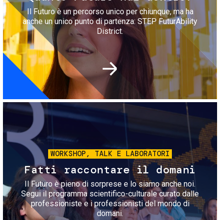
Il Futuro è un percorso unico per chiunque, ma ha
anche un unico punto di partenza: STEP FuturAbility
District.
Immagine
WORKSHOP, TALK E LABORATORI
Fatti raccontare il domani
Il Futuro è pieno di sorprese e lo siamo anche noi.
Segui il programma scientifico-culturale curato dalle
professioniste e i professionisti del mondo di
domani.