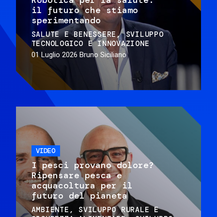
il futuro che stiamo
sperimentando
SALUTE E BENESSERE
SVILUPPO
TECNOLOGICO E INNOVAZIONE
01 Luglio 2026
Bruno Siciliano
VIDEO
I pesci provano dolore?
Ripensare pesca e
acquacoltura per il
futuro del pianeta
AMBIENTE
SVILUPPO RURALE E