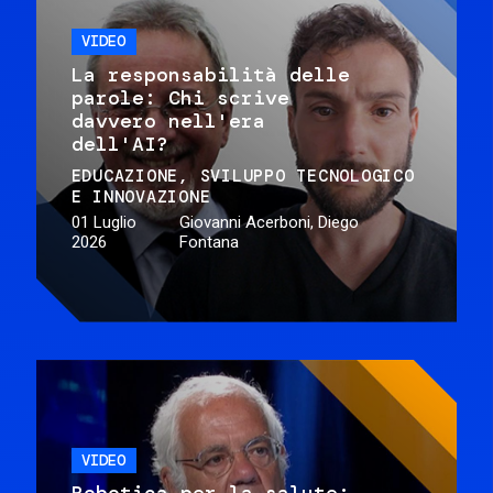
VIDEO
La responsabilità delle
parole: Chi scrive
davvero nell'era
dell'AI?
EDUCAZIONE
SVILUPPO TECNOLOGICO
E INNOVAZIONE
01 Luglio
Giovanni Acerboni, Diego
2026
Fontana
VIDEO
Robotica per la salute: