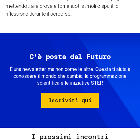
mettendoti alla prova e fornendoti stimoli o spunti di
riflessione durante il percorso.
C'è posta dal Futuro
È una newsletter, ma non come le altre. Questa ti aiuta a
conoscere il mondo che cambia, la programmazione
scientifica e le iniziative STEP.
Iscriviti qui
I prossimi incontri