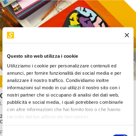
Questo sito web utilizza i cookie
Utilizziamo i cookie per personalizzare contenuti ed
annunci, per fornire funzionalità dei social media e per
Image
analizzare il nostro traffico. Condividiamo inoltre
SUNDAY@STEP
informazioni sul modo in cui utilizzi il nostro sito con i
Come funziona il cervello?
nostri partner che si occupano di analisi dei dati web,
pubblicità e social media, i quali potrebbero combinarle
Laboratorio
con altre informazioni che hai fornito loro o che hanno
20 Set 2026 / 11:15 - 13:00
raccolto dal tuo utilizzo dei loro servizi.
Costo
gratuito
Proveremo a costruire un cervello in cartoncino cercando di
Selezione