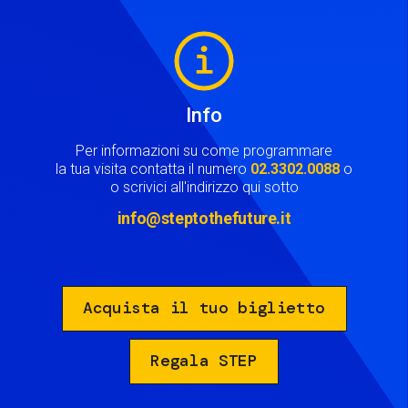
Image
Info
Per informazioni su come programmare
la tua visita contatta il numero
02.3302.0088
o
o scrivici all'indirizzo qui sotto
info@steptothefuture.it
Acquista il tuo biglietto
Regala STEP