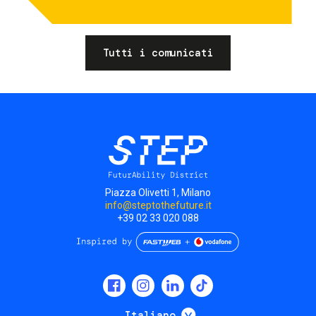
Tutti i comunicati
Piazza Olivetti 1, Milano
info@steptothefuture.it
+39 02 33 020 088
Social
menu
Mostra ulteriori
Italiano