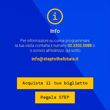
Image
Info
Per informazioni su come programmare
la tua visita contatta il numero
02.3302.0088
o
o scrivici all'indirizzo qui sotto
info@steptothefuture.it
Acquista il tuo biglietto
Regala STEP