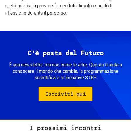
mettendoti alla prova e fornendoti stimoli o spunti di
riflessione durante il percorso.
C'è posta dal Futuro
È una newsletter, ma non come le altre. Questa ti aiuta a
conoscere il mondo che cambia, la programmazione
scientifica e le iniziative STEP.
Iscriviti qui
I prossimi incontri