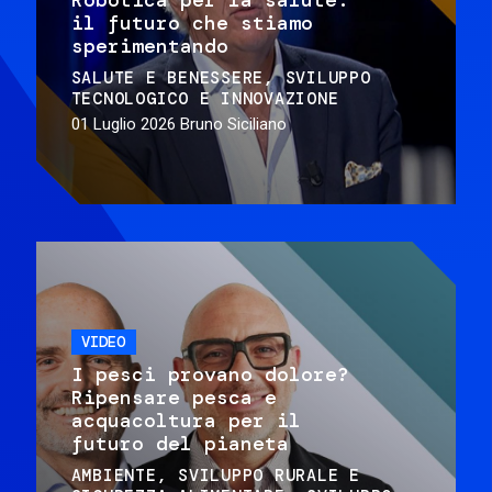
il futuro che stiamo
sperimentando
SALUTE E BENESSERE
SVILUPPO
TECNOLOGICO E INNOVAZIONE
01 Luglio 2026
Bruno Siciliano
VIDEO
I pesci provano dolore?
Ripensare pesca e
acquacoltura per il
futuro del pianeta
AMBIENTE
SVILUPPO RURALE E