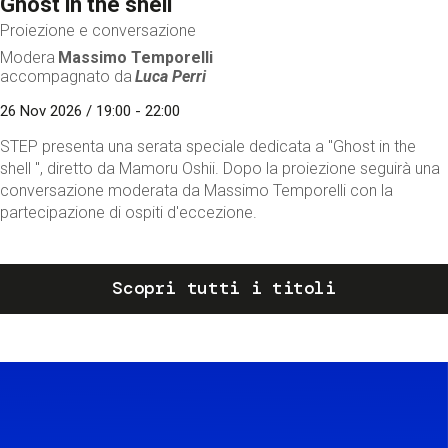
Ghost in the shell
Proiezione e conversazione
Modera
Massimo Temporelli
accompagnato da
Luca Perri
26 Nov 2026 / 19:00 - 22:00
STEP presenta una serata speciale dedicata a "Ghost in the
shell ", diretto da Mamoru Oshii. Dopo la proiezione seguirà una
conversazione moderata da Massimo Temporelli con la
partecipazione di ospiti d'eccezione.
Scopri tutti i titoli