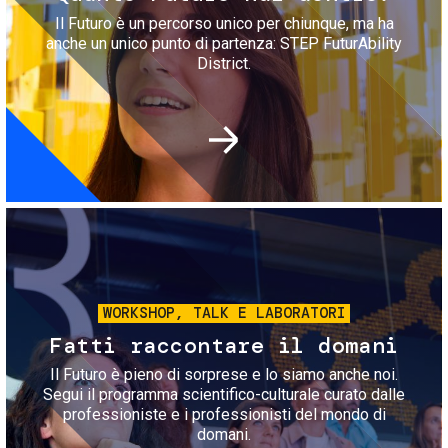
Il Futuro è un percorso unico per chiunque, ma ha
anche un unico punto di partenza: STEP FuturAbility
District.
Immagine
WORKSHOP, TALK E LABORATORI
Fatti raccontare il domani
Il Futuro è pieno di sorprese e lo siamo anche noi.
Segui il programma scientifico-culturale curato dalle
professioniste e i professionisti del mondo di
domani.