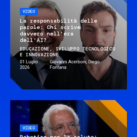
VIDEO
La responsabilità delle
parole: Chi scrive
davvero nell'era
dell'AI?
EDUCAZIONE
SVILUPPO TECNOLOGICO
E INNOVAZIONE
01 Luglio
Giovanni Acerboni, Diego
2026
Fontana
VIDEO
Robotica per la salute: