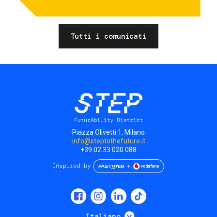
Tutti i comunicati
Piazza Olivetti 1, Milano
info@steptothefuture.it
+39 02 33 020 088
Social
menu
Mostra ulteriori
Italiano