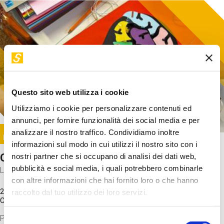
Questo sito web utilizza i cookie
Utilizziamo i cookie per personalizzare contenuti ed
annunci, per fornire funzionalità dei social media e per
Image
analizzare il nostro traffico. Condividiamo inoltre
SUNDAY@STEP
informazioni sul modo in cui utilizzi il nostro sito con i
Come funziona il cervello?
nostri partner che si occupano di analisi dei dati web,
pubblicità e social media, i quali potrebbero combinarle
Laboratorio
con altre informazioni che hai fornito loro o che hanno
20 Set 2026 / 11:15 - 13:00
raccolto dal tuo utilizzo dei loro servizi.
Costo
gratuito
Proveremo a costruire un cervello in cartoncino cercando di
Selezione