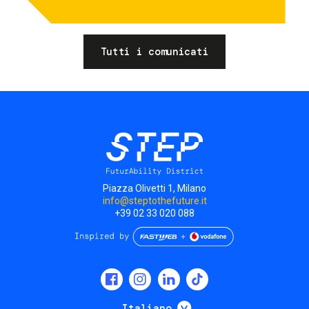
Tutti i comunicati
Piazza Olivetti 1, Milano
info@steptothefuture.it
+39 02 33 020 088
Social
menu
Mostra ulteriori
Italiano