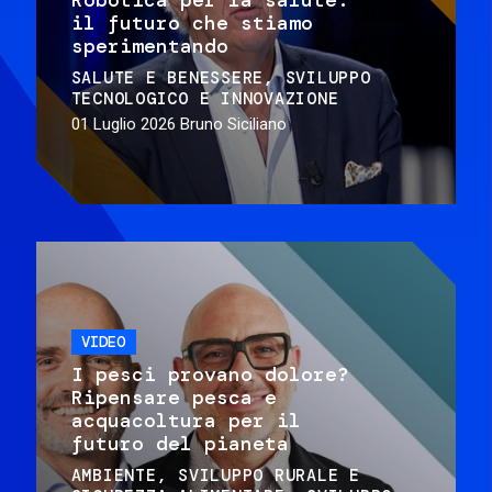
il futuro che stiamo
sperimentando
SALUTE E BENESSERE
SVILUPPO
TECNOLOGICO E INNOVAZIONE
01 Luglio 2026
Bruno Siciliano
VIDEO
I pesci provano dolore?
Ripensare pesca e
acquacoltura per il
futuro del pianeta
AMBIENTE
SVILUPPO RURALE E