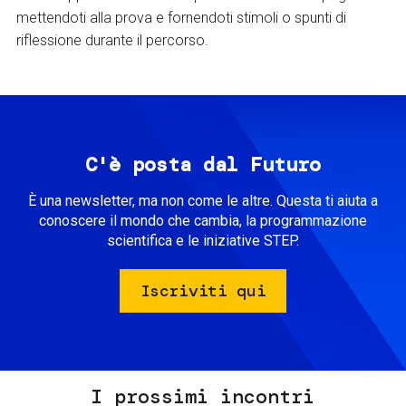
mettendoti alla prova e fornendoti stimoli o spunti di
riflessione durante il percorso.
C'è posta dal Futuro
È una newsletter, ma non come le altre. Questa ti aiuta a
conoscere il mondo che cambia, la programmazione
scientifica e le iniziative STEP.
Iscriviti qui
I prossimi incontri