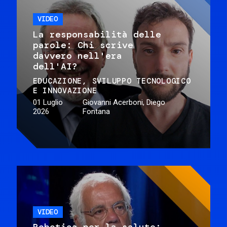
VIDEO
La responsabilità delle
parole: Chi scrive
davvero nell'era
dell'AI?
EDUCAZIONE
SVILUPPO TECNOLOGICO
E INNOVAZIONE
01 Luglio
Giovanni Acerboni, Diego
2026
Fontana
VIDEO
Robotica per la salute: