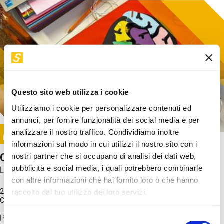
Questo sito web utilizza i cookie
Utilizziamo i cookie per personalizzare contenuti ed
annunci, per fornire funzionalità dei social media e per
Image
analizzare il nostro traffico. Condividiamo inoltre
SUNDAY@STEP
informazioni sul modo in cui utilizzi il nostro sito con i
Come funziona il cervello?
nostri partner che si occupano di analisi dei dati web,
pubblicità e social media, i quali potrebbero combinarle
Laboratorio
con altre informazioni che hai fornito loro o che hanno
20 Set 2026 / 11:15 - 13:00
raccolto dal tuo utilizzo dei loro servizi.
Costo
gratuito
Proveremo a costruire un cervello in cartoncino cercando di
Selezione