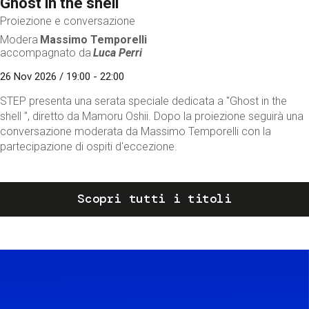
Ghost in the shell
Proiezione e conversazione
Modera
Massimo Temporelli
accompagnato da
Luca Perri
26 Nov 2026 / 19:00 - 22:00
STEP presenta una serata speciale dedicata a "Ghost in the
shell ", diretto da Mamoru Oshii. Dopo la proiezione seguirà una
conversazione moderata da Massimo Temporelli con la
partecipazione di ospiti d'eccezione.
Scopri tutti i titoli