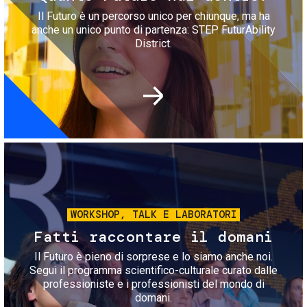
Il Futuro è un percorso unico per chiunque, ma ha
anche un unico punto di partenza: STEP FuturAbility
District.
Immagine
WORKSHOP, TALK E LABORATORI
Fatti raccontare il domani
Il Futuro è pieno di sorprese e lo siamo anche noi.
Segui il programma scientifico-culturale curato dalle
professioniste e i professionisti del mondo di
domani.