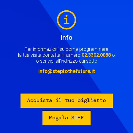
Image
Info
Per informazioni su come programmare
la tua visita contatta il numero
02.3302.0088
o
o scrivici all'indirizzo qui sotto
info@steptothefuture.it
Acquista il tuo biglietto
Regala STEP