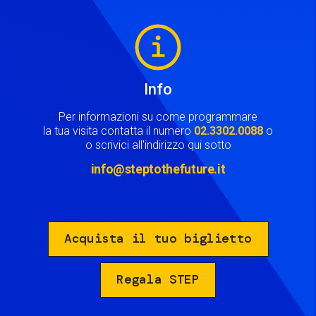
Image
Info
Per informazioni su come programmare
la tua visita contatta il numero
02.3302.0088
o
o scrivici all'indirizzo qui sotto
info@steptothefuture.it
Acquista il tuo biglietto
Regala STEP