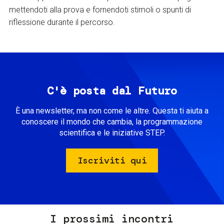
mettendoti alla prova e fornendoti stimoli o spunti di
riflessione durante il percorso.
C'è posta dal Futuro
È una newsletter, ma non come le altre. Questa ti aiuta a
conoscere il mondo che cambia, la programmazione
scientifica e le iniziative STEP.
Iscriviti qui
I prossimi incontri