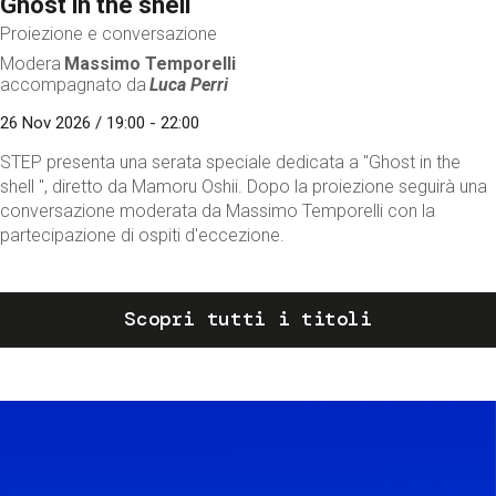
Ghost in the shell
Proiezione e conversazione
Modera
Massimo Temporelli
accompagnato da
Luca Perri
26 Nov 2026 / 19:00 - 22:00
STEP presenta una serata speciale dedicata a "Ghost in the
shell ", diretto da Mamoru Oshii. Dopo la proiezione seguirà una
conversazione moderata da Massimo Temporelli con la
partecipazione di ospiti d'eccezione.
Scopri tutti i titoli