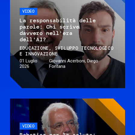
VIDEO
La responsabilità delle
parole: Chi scrive
davvero nell'era
dell'AI?
EDUCAZIONE
SVILUPPO TECNOLOGICO
E INNOVAZIONE
01 Luglio
Giovanni Acerboni, Diego
2026
Fontana
VIDEO
Robotica per la salute: