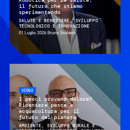
il futuro che stiamo
sperimentando
SALUTE E BENESSERE
SVILUPPO
TECNOLOGICO E INNOVAZIONE
01 Luglio 2026
Bruno Siciliano
VIDEO
I pesci provano dolore?
Ripensare pesca e
acquacoltura per il
futuro del pianeta
AMBIENTE
SVILUPPO RURALE E