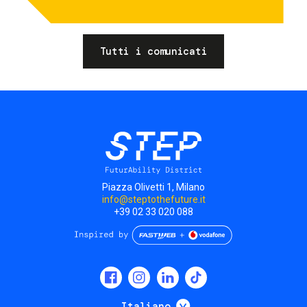
Tutti i comunicati
Piazza Olivetti 1, Milano
info@steptothefuture.it
+39 02 33 020 088
Social
menu
Mostra ulteriori
Italiano