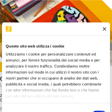
Questo sito web utilizza i cookie
Utilizziamo i cookie per personalizzare contenuti ed
annunci, per fornire funzionalità dei social media e per
Image
analizzare il nostro traffico. Condividiamo inoltre
SUNDAY@STEP
informazioni sul modo in cui utilizzi il nostro sito con i
Come funziona il cervello?
nostri partner che si occupano di analisi dei dati web,
pubblicità e social media, i quali potrebbero combinarle
Laboratorio
con altre informazioni che hai fornito loro o che hanno
20 Set 2026 / 11:15 - 13:00
raccolto dal tuo utilizzo dei loro servizi.
Costo
gratuito
Proveremo a costruire un cervello in cartoncino cercando di
Selezione