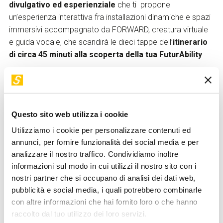
divulgativo ed esperienziale
che ti propone
un’esperienza interattiva fra installazioni dinamiche e spazi
immersivi accompagnato da FORWARD, creatura virtuale
e guida vocale, che scandirà le dieci tappe dell’
itinerario
di circa 45 minuti alla scoperta della tua FuturAbility
.
Bracco
ha scelto di
essere
Scientific Partner
di STEP per
condividere la propria visione su come cambierà il mondo,
rendendo visitatori e aziende i protagonisti del domani.
Questo sito web utilizza i cookie
Utilizziamo i cookie per personalizzare contenuti ed
annunci, per fornire funzionalità dei social media e per
analizzare il nostro traffico. Condividiamo inoltre
informazioni sul modo in cui utilizzi il nostro sito con i
nostri partner che si occupano di analisi dei dati web,
pubblicità e social media, i quali potrebbero combinarle
con altre informazioni che hai fornito loro o che hanno
raccolto dal tuo utilizzo dei loro servizi.