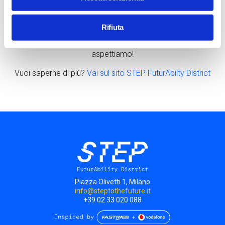
alternativa puoi acquistare il biglietto scontato
direttamente in STEP, salvo disponibilità dei posti.
Rifiuta
Ricordati di mostrare agli addetti il tuo badge aziendale. Ti
aspettiamo!
Vuoi saperne di più?
Vai sul sito STEP FuturAbilty District
Piazza Olivetti 1, Milano
info@steptothefuture.it
+39 02 33 020 088