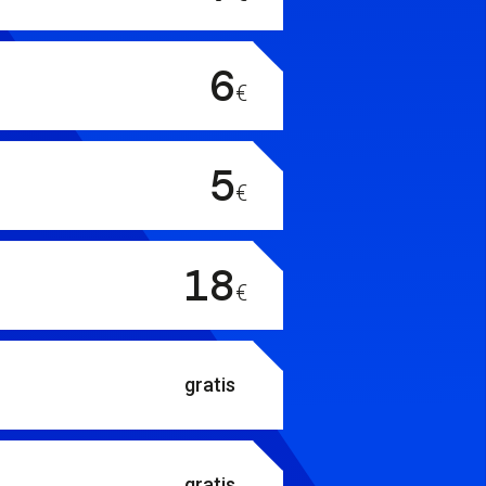
6
€
5
€
ta con la classe
18
€
ltare poco coinvolgente per i
essere
accompagnati e seguiti
gratis
te per i più piccoli.
Per
un adulto.
)
gratis