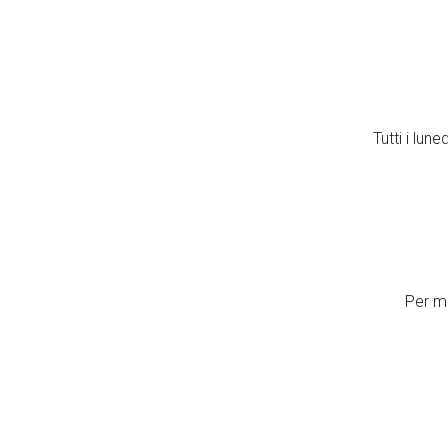
Tutti i luned
Per ma