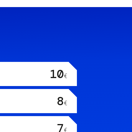
10
€
8
€
7
€