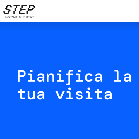
Salta
al
contenuto
principale
Pianifica la
tua visita