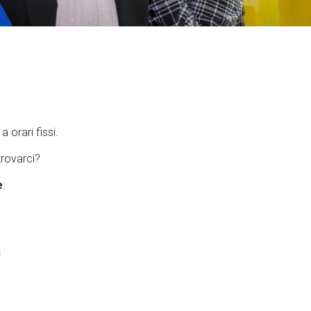
ervizi e accessibilità
Biglietti
ontatti
AQ
 orari fissi.
 trovarci?
e
:
a