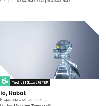
con la partecipazione di ospiti d'eccezione.
Image
Tech,SiGira!@STEP
Io, Robot
Proiezione e conversazione
Modera
Massimo Temporelli