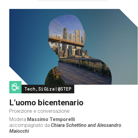
Image
Tech,SiGira!@STEP
L’uomo bicentenario
Proiezione e conversazione
Modera
Massimo Temporelli
accompagnato da
Chiara Schettino and
Alessandro
Maiocchi