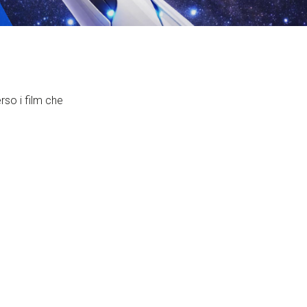
ervizi e accessibilità
Biglietti
ontatti
AQ
rso i film che