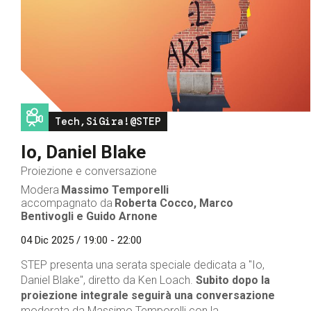
Image
Tech,SiGira!@STEP
Io, Daniel Blake
Proiezione e conversazione
Modera
Massimo Temporelli
accompagnato da
Roberta Cocco,
Marco
Bentivogli
e Guido Arnone
04 Dic 2025 / 19:00 - 22:00
STEP presenta una serata speciale dedicata a "Io,
Daniel Blake", diretto da Ken Loach.
Subito dopo la
proiezione integrale seguirà una conversazione
moderata da Massimo Temporelli con la