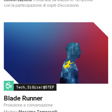
con la partecipazione di ospiti d'eccezione.
Image
Tech,SiGira!@STEP
Blade Runner
Proiezione e conversazione
Modera
Massimo Temporelli