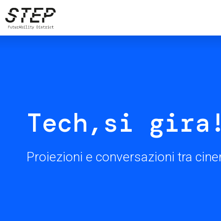
Salta
al
contenuto
principale
Tech,si gira
Proiezioni e conversazioni tra cin