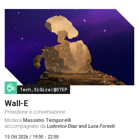
Image
Tech,SiGira!@STEP
Wall-E
Proiezione e conversazione
Modera
Massimo Temporelli
accompagnato da
Ludovico Diaz
and
Luca Foresti
15 Ott 2026 / 19:00 - 22:00