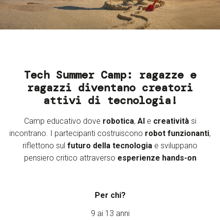
Servizi e accessibilità
Biglietti
Contatti
FAQ
Tech Summer Camp: ragazze e
ragazzi diventano creatori
attivi di tecnologia!
Camp educativo dove
robotica
,
AI
e
creatività
si
incontrano. I partecipanti costruiscono
robot funzionanti
,
riflettono sul
futuro della tecnologia
e sviluppano
pensiero critico attraverso
esperienze hands-on
Per chi?
9 ai 13 anni