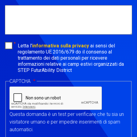
Info
Letta l'
informativa sulla privacy
ai sensi del
regolamento UE 2016/679 do il consenso al
trattamento dei dati personali per ricevere
informazioni relative ai camp estivi organizzati da
STEP FuturAbility District
CAPTCHA
Questa domanda è un test per verificare che tu sia un
visitatore umano e per impedire inserimenti di spam
automatici.