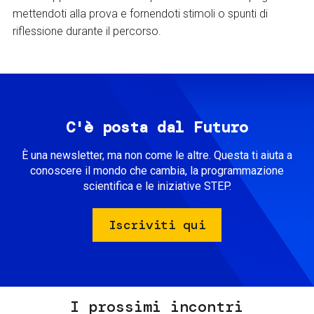
mettendoti alla prova e fornendoti stimoli o spunti di
riflessione durante il percorso.
C'è posta dal Futuro
È una newsletter, ma non come le altre. Questa ti aiuta a
conoscere il mondo che cambia, la programmazione
scientifica e le iniziative STEP.
Iscriviti qui
I prossimi incontri