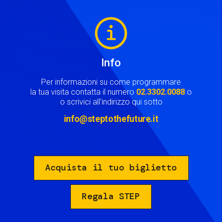
Image
Info
Per informazioni su come programmare
la tua visita contatta il numero
02.3302.0088
o
o scrivici all'indirizzo qui sotto
info@steptothefuture.it
Acquista il tuo biglietto
Regala STEP