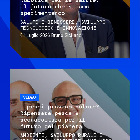
il futuro che stiamo
sperimentando
SALUTE E BENESSERE
SVILUPPO
TECNOLOGICO E INNOVAZIONE
01 Luglio 2026
Bruno Siciliano
VIDEO
I pesci provano dolore?
Ripensare pesca e
acquacoltura per il
futuro del pianeta
AMBIENTE
SVILUPPO RURALE E