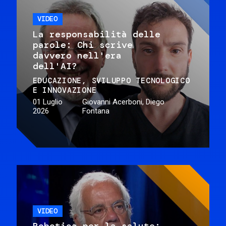
VIDEO
La responsabilità delle
parole: Chi scrive
davvero nell'era
dell'AI?
EDUCAZIONE
SVILUPPO TECNOLOGICO
E INNOVAZIONE
01 Luglio
Giovanni Acerboni, Diego
2026
Fontana
VIDEO
Robotica per la salute: