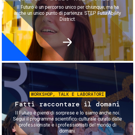
Il Futuro è un percorso unico per chiunque, ma ha
anche un unico punto di partenza: STEP FuturAbility
District.
Immagine
WORKSHOP, TALK E LABORATORI
Fatti raccontare il domani
Il Futuro è pieno di sorprese e lo siamo anche noi.
Segui il programma scientifico-culturale curato dalle
professioniste e i professionisti del mondo di
domani.