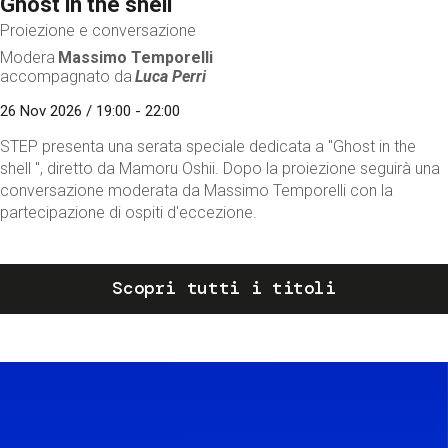
Ghost in the shell
Proiezione e conversazione
Modera
Massimo Temporelli
accompagnato da
Luca Perri
26 Nov 2026 / 19:00 - 22:00
STEP presenta una serata speciale dedicata a "Ghost in the
shell ", diretto da Mamoru Oshii. Dopo la proiezione seguirà una
conversazione moderata da Massimo Temporelli con la
partecipazione di ospiti d'eccezione.
Scopri tutti i titoli