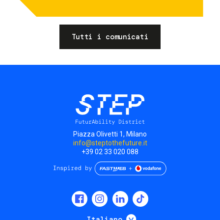
Tutti i comunicati
Piazza Olivetti 1, Milano
info@steptothefuture.it
+39 02 33 020 088
Social
menu
Mostra ulteriori
Italiano