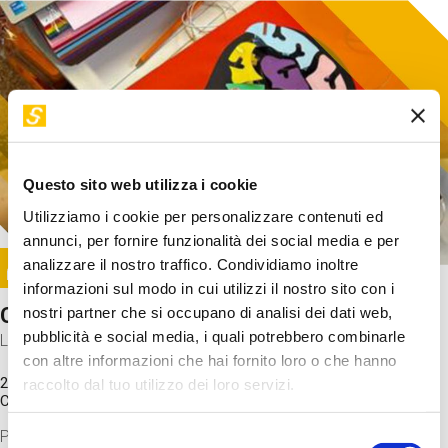
Questo sito web utilizza i cookie
Utilizziamo i cookie per personalizzare contenuti ed
annunci, per fornire funzionalità dei social media e per
Image
analizzare il nostro traffico. Condividiamo inoltre
SUNDAY@STEP
informazioni sul modo in cui utilizzi il nostro sito con i
Come funziona il cervello?
nostri partner che si occupano di analisi dei dati web,
pubblicità e social media, i quali potrebbero combinarle
Laboratorio
con altre informazioni che hai fornito loro o che hanno
20 Set 2026 / 11:15 - 13:00
raccolto dal tuo utilizzo dei loro servizi.
Costo
gratuito
Proveremo a costruire un cervello in cartoncino cercando di
Selezione