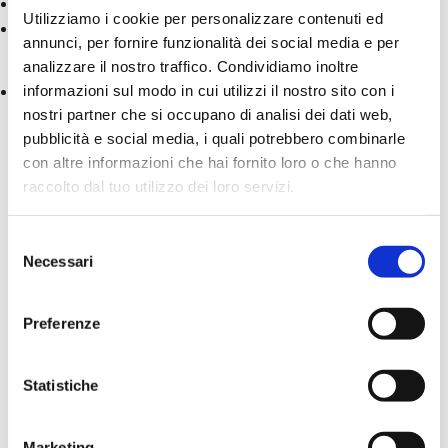
Biglietto Open Intero
Utilizziamo i cookie per personalizzare contenuti ed
Biglietto Open Famiglia
(pacchetto valido fino a 4
annunci, per fornire funzionalità dei social media e per
persone, di cui almeno una minorenne)
analizzare il nostro traffico. Condividiamo inoltre
informazioni sul modo in cui utilizzi il nostro sito con i
Clicca sul pulsante qui sotto e procedi all'ordine. Una volta
nostri partner che si occupano di analisi dei dati web,
completato l'acquisto, riceverai via mail il Biglietto Open
pubblicità e social media, i quali potrebbero combinarle
con le istruzioni per la conversione in biglietto di ingresso.
con altre informazioni che hai fornito loro o che hanno
raccolto dal tuo utilizzo dei loro servizi.
Regala Biglietto Open
Selezione
Necessari
del
consenso
Preferenze
FAQ
Statistiche
Qual è la validità del Biglietto Open?
Marketing