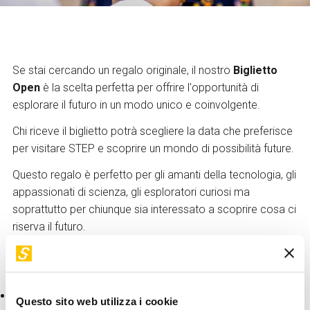
Servizi e accessibilità
Biglietti
Contatti
FAQ
Se stai cercando un regalo originale, il nostro
Biglietto
Open
è la scelta perfetta per offrire l'opportunità di
esplorare il futuro in un modo unico e coinvolgente.
Chi riceve il biglietto potrà scegliere la data che preferisce
per visitare STEP e scoprire un mondo di possibilità future.
Questo regalo è perfetto per gli amanti della tecnologia, gli
appassionati di scienza, gli esploratori curiosi ma
soprattutto per chiunque sia interessato a scoprire cosa ci
riserva il futuro.
Non perdere l'opportunità di regalare il futuro!
Voglio regalare STEP
Esistono due tipologie di Biglietto Open:
Questo sito web utilizza i cookie