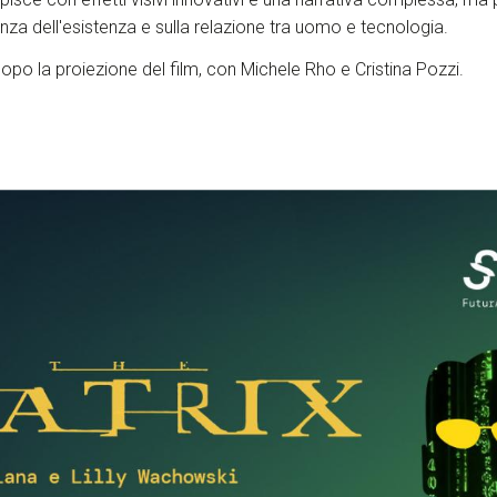
nza dell'esistenza e sulla relazione tra uomo e tecnologia.
po la proiezione del film, con Michele Rho e Cristina Pozzi.