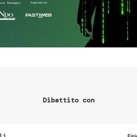
Dibattito con
li
Fisi