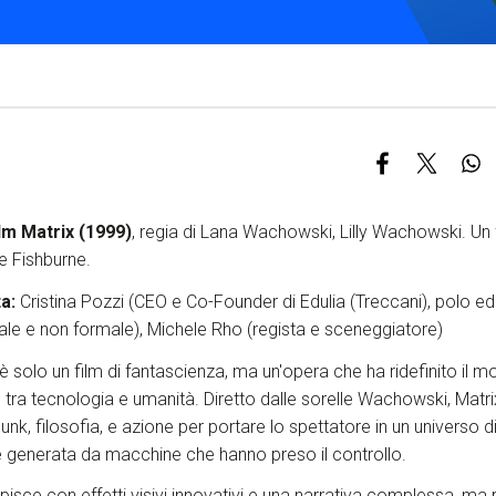
S
C
F
lm Matrix (1999)
, regia di Lana Wachowski, Lilly Wachowski.
Un 
 Fishburne.
ta:
Cristina Pozzi
(CEO e Co-Founder di Edulia (Treccani), polo edu
ale e non formale),
Michele Rho (regista e sceneggiatore)
è solo un film di fantascienza, ma un'opera che ha ridefinito il mo
o tra tecnologia e umanità. Diretto dalle sorelle Wachowski, Mat
unk, filosofia, e azione per portare lo spettatore in un universo 
one generata da macchine che hanno preso il controllo.
tupisce con effetti visivi innovativi e una narrativa complessa, 