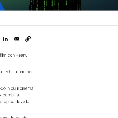
ervizi e accessibilità
Biglietti
ontatti
AQ
film con Keanu
-tech italiano per
do in cui il cinema
rix combina
distopico dove la
ma pone domande