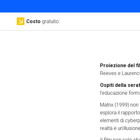
Costo
gratuito
Proiezione del fi
Reeves e Laurence
Ospiti della sera
l’educazione form
Matrix (1999) non 
esplora il rapport
elementi di cyberp
realtà è un'illusi
Il film non solo s