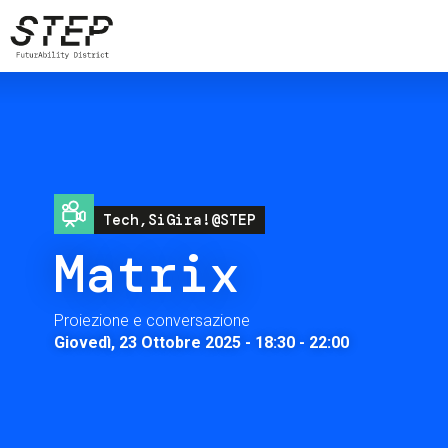
Salta
al
contenuto
principale
Image
Tech,SiGira!@STEP
Matrix
Proiezione e conversazione
Giovedì, 23 Ottobre 2025 - 18:30
-
22:00