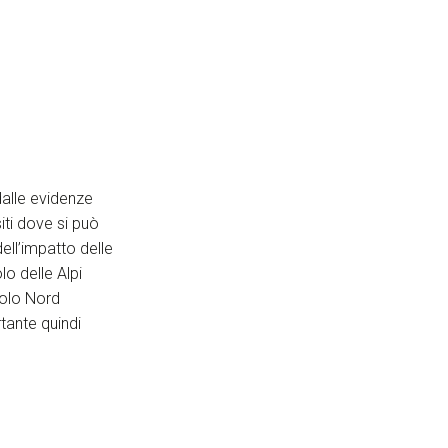
dalle evidenze
siti dove si può
ell’impatto delle
lo delle Alpi
Polo Nord
tante quindi