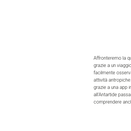
Affronteremo la q
grazie a un viaggio 
facilmente osserva
attività antropiche
grazie a una app i
all'Antartide pass
comprendere anche l