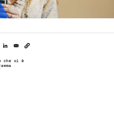
ervizi e accessibilità
Biglietti
ontatti
AQ
e che si è
ramma