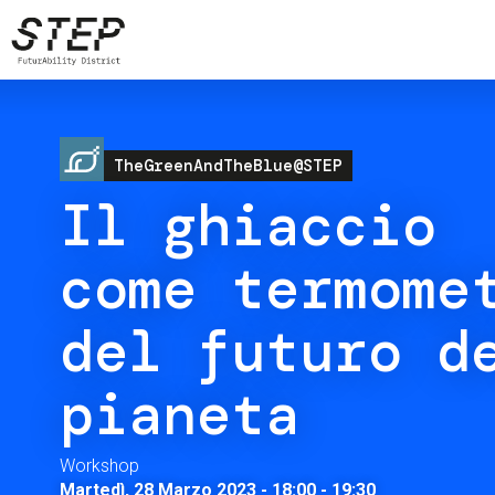
Salta
al
contenuto
principale
Image
TheGreenAndTheBlue@STEP
Il ghiaccio
come termome
del futuro d
pianeta
Workshop
Martedì, 28 Marzo 2023 - 18:00
-
19:30