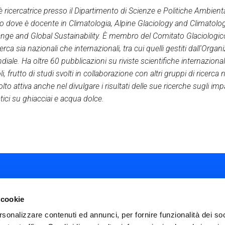
 ricercatrice presso il Dipartimento di Scienze e Politiche Ambiental
no dove è docente in Climatologia, Alpine Glaciology and Climatolog
ge and Global Sustainability. È membro del Comitato Glaciologico 
cerca sia nazionali che internazionali, tra cui quelli gestiti dall'Orga
le. Ha oltre 60 pubblicazioni su riviste scientifiche internazionali e
oli, frutto di studi svolti in collaborazione con altri gruppi di ricerca 
lto attiva anche nel divulgare i risultati delle sue ricerche sugli impa
ici su ghiacciai e acqua dolce.
 cookie
rsonalizzare contenuti ed annunci, per fornire funzionalità dei soc