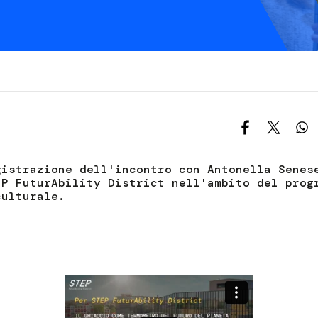
S
C
F
gistrazione dell'incontro con Antonella Senes
EP FuturAbility District nell'ambito del prog
culturale.