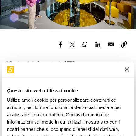
Servizi e accessibilità
Biglietti
Contatti
FAQ
Il Corriere della Sera entra in STEP.
Nell’intervista rilasciata al Corriere della Sera,
Cristina
Paciello
racconta il lavoro che ha portato alla creazione
di STEP. «
Questo non è il museo aziendale di Fastweb. Ma
Questo sito web utilizza i cookie
l'obiettivo di STEP è quello di aiutare i visitatori a sviluppare la
Utilizziamo i cookie per personalizzare contenuti ed
propria conoscenza delle trasformazioni digitali in corso.
annunci, per fornire funzionalità dei social media e per
Uno spazio per un pubblico trasversale con la finalità di
analizzare il nostro traffico. Condividiamo inoltre
renderlo più positivo e consapevole, offrendogli gli strumenti
informazioni sul modo in cui utilizzi il nostro sito con i
per affrontare ciò che stiamo vivendo nella nostra vita
nostri partner che si occupano di analisi dei dati web,
personale, sociale, professionale, scolastica
». Ampio spazio