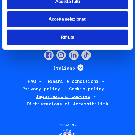
Accetta tutti
Piazza Olivetti 1, Milano
Accetta selezionati
info@steptothefuture.it
+39 02 33 020 088
Rifiuta
Social
menu
Mostra ulteriori
Italiano
FAQ
Termini e condizioni
Footer
Privacy policy
Cookie policy
policies
Impostazioni cookies
Dichiarazione di Accessibilità