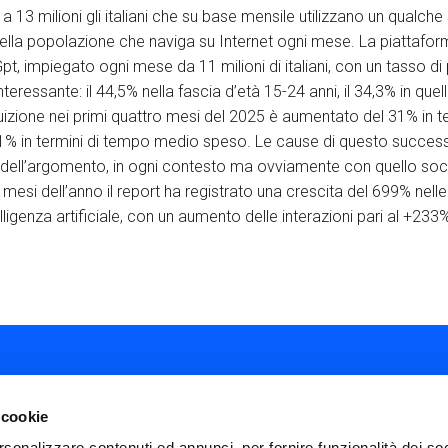
a 13 milioni gli italiani che su base mensile utilizzano un qualche 
lla popolazione che naviga su Internet ogni mese. La piattaform
, impiegato ogni mese da 11 milioni di italiani, con un tasso di 
nteressante: il 44,5% nella fascia d’età 15-24 anni, il 34,3% in quel
fruizione nei primi quattro mesi del 2025 è aumentato del 31% in t
l 51% in termini di tempo medio speso. Le cause di questo succes
alità dell’argomento, in ogni contesto ma ovviamente con quello soc
e mesi dell’anno il report ha registrato una crescita del 699% nelle
telligenza artificiale, con un aumento delle interazioni pari al +233
 cookie
rsonalizzare contenuti ed annunci, per fornire funzionalità dei soc