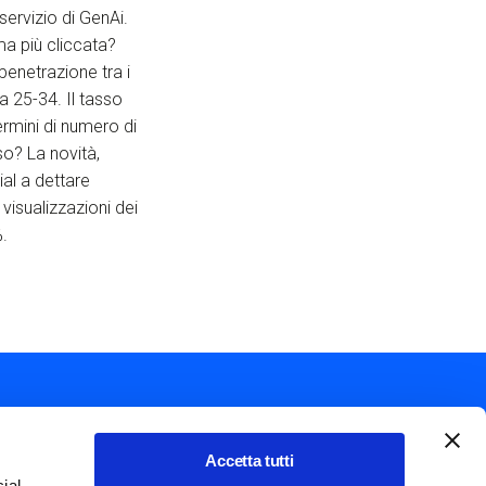
servizio di GenAi.
a più cliccata?
penetrazione tra i
la 25-34. Il tasso
ermini di numero di
so? La novità,
ial a dettare
 visualizzazioni dei
%.
Accetta tutti
ial