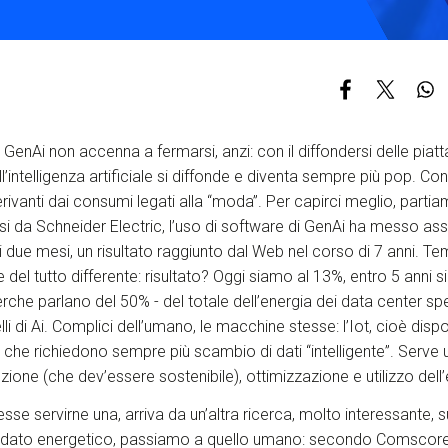
S
C
F
 GenAi non accenna a fermarsi, anzi: con il diffondersi delle piat
dell’intelligenza artificiale si diffonde e diventa sempre più pop. Con
ivanti dai consumi legati alla “moda”. Per capirci meglio, partiam
si da Schneider Electric, l’uso di software di GenAi ha messo as
i due mesi, un risultato raggiunto dal Web nel corso di 7 anni. Tem
e del tutto differente: risultato? Oggi siamo al 13%, entro 5 anni si 
erche parlano del 50% - del totale dell’energia dei data center sp
li di Ai. Complici dell’umano, le macchine stesse: l’Iot, cioè disp
e, che richiedono sempre più scambio di dati “intelligente”. Serve
zione (che dev’essere sostenibile), ottimizzazione e utilizzo dell’
e servirne una, arriva da un’altra ricerca, molto interessante, sul
Dal dato energetico, passiamo a quello umano: secondo Comscor