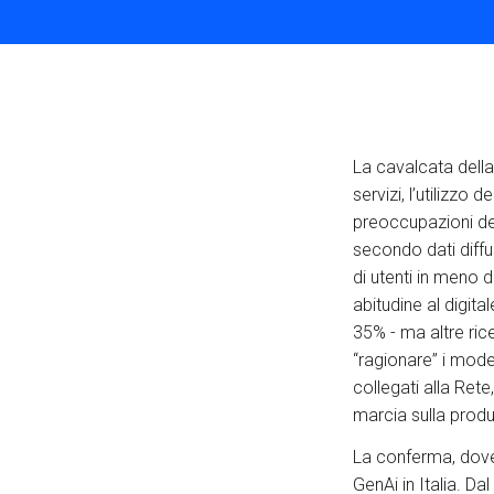
La cavalcata della
servizi, l’utilizzo 
preoccupazioni der
secondo dati diffu
di utenti in meno d
abitudine al digital
35% - ma altre ric
“ragionare” i model
collegati alla Ret
marcia sulla produ
La conferma, dovess
GenAi in Italia. 