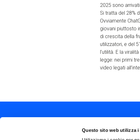
2025 sono arrivati 
Si tratta
del 28% de
Ovviamente ChatGpt
giovani piuttosto i
di crescita della 
utilizzatori, e de
l’utilità. E la vir
legge: nei primi tr
video legati all’in
Questo sito web utilizza i
Utilizziamo i cookie per pe