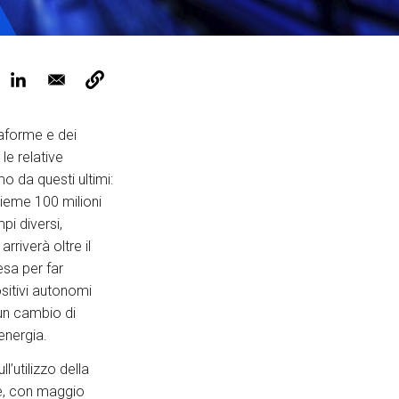
ervizi e accessibilità
Biglietti
ontatti
AQ
taforme e dei
 le relative
o da questi ultimi:
sieme 100 milioni
pi diversi,
arriverà oltre il
esa per far
ositivi autonomi
 un cambio di
energia.
l’utilizzo della
e, con maggio