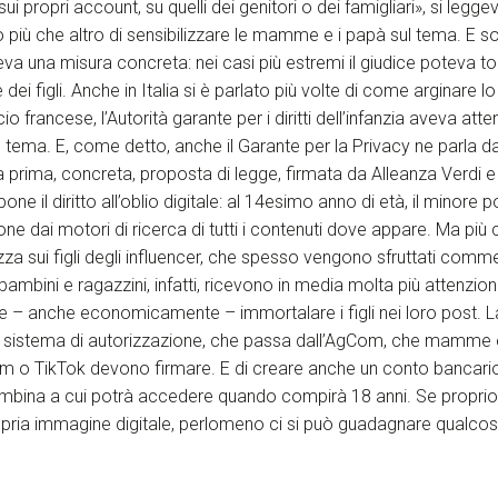
sui propri account, su quelli dei genitori o dei famigliari», si legge
o più che altro di sensibilizzare le mamme e i papà sul tema. E sol
a una misura concreta: nei casi più estremi il giudice poteva togli
e dei figli. Anche in Italia si è parlato più volte di come arginare l
io francese, l’Autorità garante per i diritti dell’infanzia aveva att
l tema. E, come detto, anche il Garante per la Privacy ne parla d
a prima, concreta, proposta di legge, firmata da Alleanza Verdi e 
e il diritto all’oblio digitale: al 14esimo anno di età, il minore 
one dai motori di ricerca di tutti i contenuti dove appare. Ma più 
zza sui figli degli influencer, che spesso vengono sfruttati comm
bini e ragazzini, infatti, ricevono in media molta più attenzion
ne – anche economicamente – immortalare i figli nei loro post. 
un sistema di autorizzazione, che passa dall’AgCom, che mamme
am o TikTok devono firmare. E di creare anche un conto bancario
mbina a cui potrà accedere quando compirà 18 anni. Se proprio
opria immagine digitale, perlomeno ci si può guadagnare qualcos