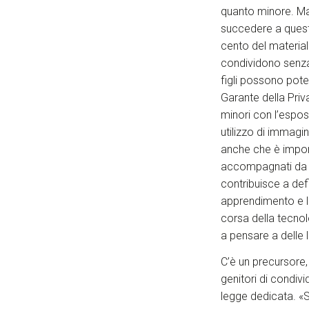
quanto minore. Ma 
succedere a queste
cento del material
condividono senza 
figli possono pote
Garante della Priv
minori con l’espos
utilizzo di immagin
anche che è import
accompagnati da in
contribuisce a defi
apprendimento e lo
corsa della tecnolo
a pensare a delle 
C’è un precursore
genitori di condivi
legge dedicata. «S