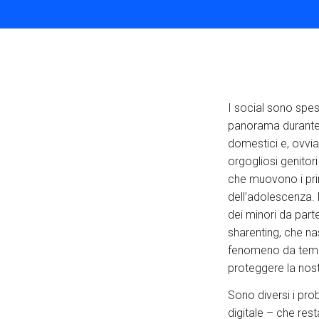
I social sono spess
panorama durante un
domestici e, ovvia
orgogliosi genitori
che muovono i primi
dell’adolescenza. 
dei minori da par
sharenting, che nas
fenomeno da tempo 
proteggere la nost
Sono diversi i pro
digitale – che res