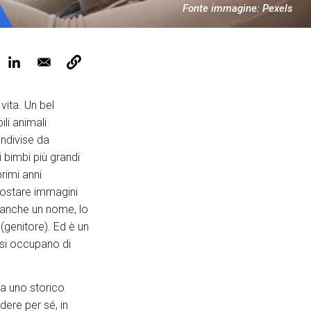
ervizi e accessibilità
Fonte immagine: Pexels
Biglietti
ontatti
AQ
vita. Un bel
ili animali
ondivise da
i bimbi più grandi
rimi anni
 postare immagini
 anche un nome, lo
 (genitore). Ed è un
 si occupano di
ea uno storico
dere per sé, in