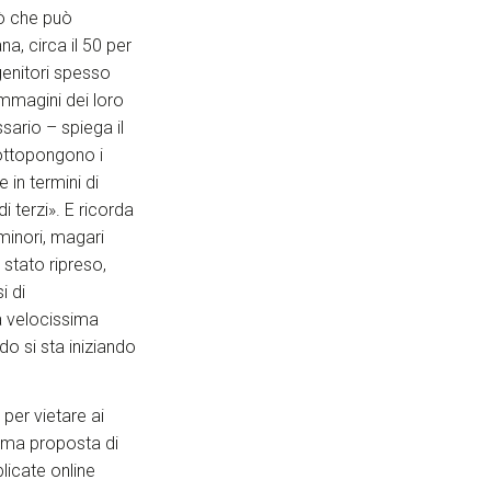
iò che può
, circa il 50 per
genitori spesso
immagini dei loro
sario – spiega il
sottopongono i
 in termini di
i terzi». E ricorda
 minori, magari
 stato ripreso,
i di
a velocissima
do si sta iniziando
per vietare ai
prima proposta di
licate online