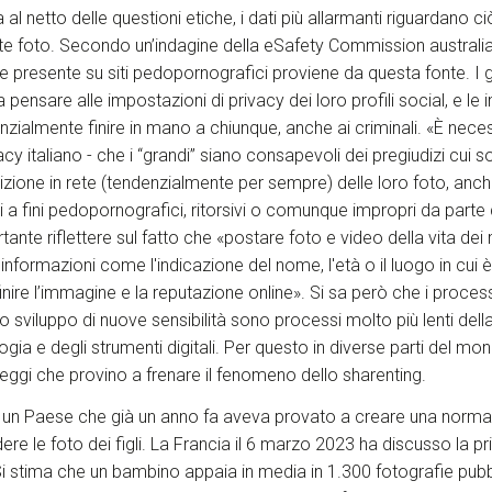
al netto delle questioni etiche, i dati più allarmanti riguardano c
 foto. Secondo un’indagine della eSafety Commission australiana
e presente su siti pedopornografici proviene da questa fonte. I 
pensare alle impostazioni di privacy dei loro profili social, e le 
nzialmente finire in mano a chiunque, anche ai criminali. «È neces
acy italiano - che i “grandi” siano consapevoli dei pregiudizi cui 
izione in rete (tendenzialmente per sempre) delle loro foto, anche
i a fini pedopornografici, ritorsivi o comunque impropri da parte d
ante riflettere sul fatto che «postare foto e video della vita dei
formazioni come l'indicazione del nome, l'età o il luogo in cui è
nire l’immagine e la reputazione online». Si sa però che i process
 sviluppo di nuove sensibilità sono processi molto più lenti dell
gia e degli strumenti digitali. Per questo in diverse parti del mon
leggi che provino a frenare il fenomeno dello sharenting.
, un Paese che già un anno fa aveva provato a creare una norma 
dere le foto dei figli. La Francia il 6 marzo 2023 ha discusso la 
i stima che un bambino appaia in media in 1.300 fotografie pubb