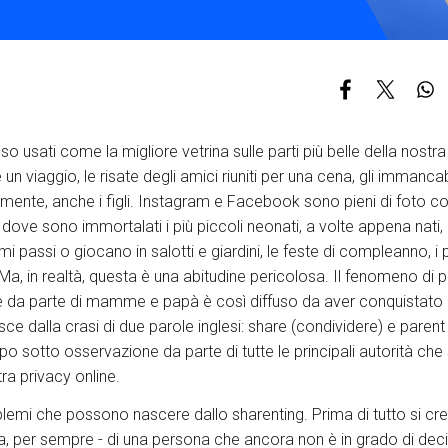
S
C
F
o usati come la migliore vetrina sulle parti più belle della nostra 
 viaggio, le risate degli amici riuniti per una cena, gli immancab
mente, anche i figli. Instagram e Facebook sono pieni di foto c
 dove sono immortalati i più piccoli neonati, a volte appena nati, 
 passi o giocano in salotti e giardini, le feste di compleanno, i p
Ma, in realtà, questa è una abitudine pericolosa. Il fenomeno di
te da parte di mamme e papà è così diffuso da aver conquistato
ce dalla crasi di due parole inglesi: share (condividere) e parent
sotto osservazione da parte di tutte le principali autorità che
ra privacy online.
blemi che possono nascere dallo sharenting. Prima di tutto si cr
ta, per sempre - di una persona che ancora non è in grado di deci