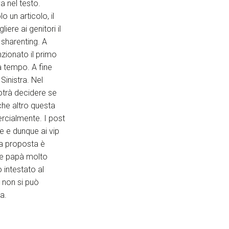
va nel testo.
o un articolo, il
ere ai genitori il
o sharenting. A
enzionato il primo
a tempo. A fine
Sinistra. Nel
potrà decidere se
che altro questa
ercialmente. I post
e e dunque ai vip
La proposta è
 e papà molto
 intestato al
 non si può
a.