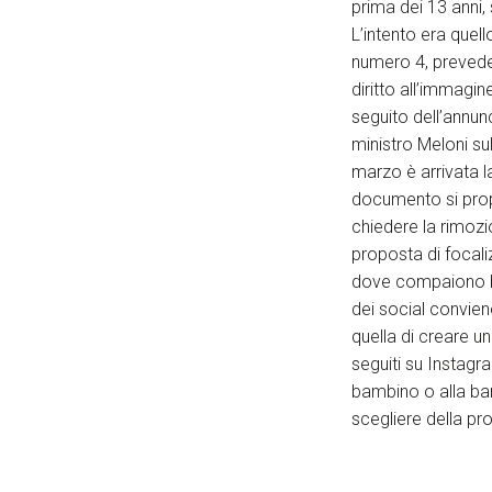
prima dei 13 anni, 
L’intento era quell
numero 4, prevedev
diritto all’immagin
seguito dell’annunc
ministro Meloni su
marzo è arrivata l
documento si propon
chiedere la rimozi
proposta di focali
dove compaiono bam
dei social convie
quella di creare 
seguiti su Instagr
bambino o alla ba
scegliere della pr