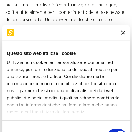
piattaforme. Il motivo è l’entrata in vigore di una legge,
scritta ufficialmente per il contenimento delle fake news e
dei discorsi d’odio. Un provvedimento che era stato
provato anche nel 2023, con lo scopo verosimile, invece,
di limitare la discussione politica avversa, alimentata
appunto da una popolazione giovane che trovava luogo
fertile nelle chat online.
Questo sito web utilizza i cookie
I calcoli politici sono stati evidentemente sbagliati, con la
Utilizziamo i cookie per personalizzare contenuti ed
popolazione che è scesa in piazza e manifestazioni anche
annunci, per fornire funzionalità dei social media e per
violente che hanno portato all’uccisione di 19 persone –
analizzare il nostro traffico. Condividiamo inoltre
negli scontri con le forze dell’ordine – e alla conseguente
informazioni sul modo in cui utilizzi il nostro sito con i
rimozione del blocco e alle dimissioni del primo ministro.
nostri partner che si occupano di analisi dei dati web,
Nel Paese in pieno caos, come tradizione locale, è
pubblicità e social media, i quali potrebbero combinarle
intervenuto l’esercito per ripristinare l’ordine. Ma le
con altre informazioni che hai fornito loro o che hanno
manifestazioni di dissenso non si sono fermate, hanno
raccolto dal tuo utilizzo dei loro servizi.
solo cambiato luogo. E la scelta di quella che la
televisione locale chiama genericamente Generazione Z, è
Selezione