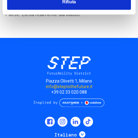
Rifiuta
“voti”, di fatto è diventata la prima donna premier del
Paese. Eletta realmente dal basso.
Piazza Olivetti 1, Milano
info@steptothefuture.it
+39 02 33 020 088
Social
menu
Mostra ulteriori
Italiano