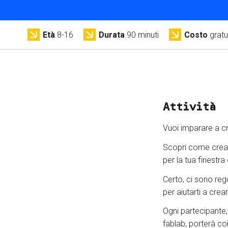
Età
8-16
Durata
90 minuti
Costo
gratu
Attività
Vuoi imparare a 
Scopri come creare
per la tua finestr
Certo, ci sono reg
per aiutarti a cre
Ogni partecipante, a
fablab, porterà co