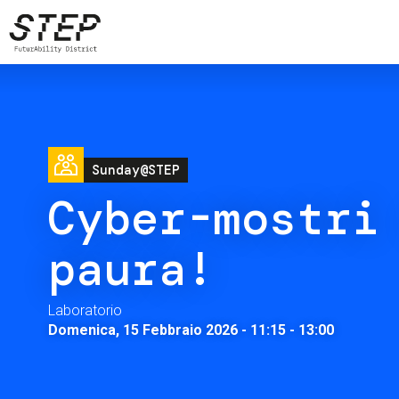
Salta
al
contenuto
principale
Image
Sunday@STEP
Cyber-mostri
paura!
Laboratorio
Domenica, 15 Febbraio 2026 - 11:15
-
13:00