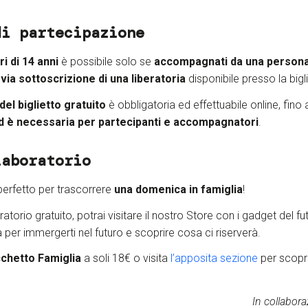
di partecipazione
i di 14 anni
è possibile solo se
accompagnati da una persona
via sottoscrizione di una liberatoria
disponibile presso la bigli
el biglietto gratuito
è obbligatoria ed effettuabile online, fino
ed è necessaria per partecipanti e accompagnatori
.
laboratorio
perfetto per trascorrere
una domenica in famiglia
!
ratorio gratuito, potrai visitare il nostro Store con i gadget del f
ta per immergerti nel futuro e scoprire cosa ci riserverà.
chetto Famiglia
a soli 18€ o visita
l’
apposita sezione
per scoprir
In collabor