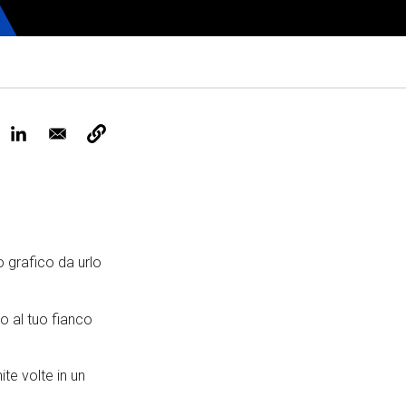
ervizi e accessibilità
Biglietti
ontatti
AQ
 grafico da urlo
o al tuo fianco
ite volte in un