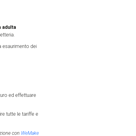
 adulta
etteria.
 a esaurimento dei
uturo ed effettuare
e tutte le tariffe e
azione con
WeMake