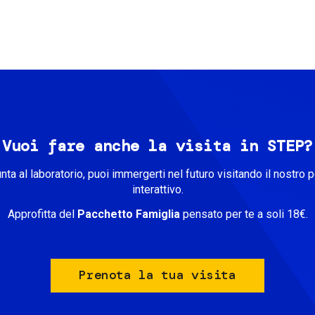
Vuoi fare anche la visita in STEP?
unta al laboratorio, puoi immergerti nel futuro visitando il nostro 
interattivo.
Approfitta del
Pacchetto Famiglia
pensato per te a soli 18€.
Prenota la tua visita