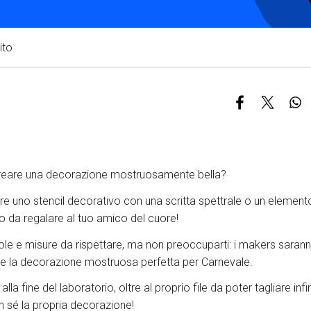
S
C
ito
F
creare una decorazione mostruosamente bella?
 uno stencil decorativo con una scritta spettrale o un elemento
a o da regalare al tuo amico del cuore!
ole e misure da rispettare, ma non preoccuparti: i makers sarann
are la decorazione mostruosa perfetta per C
arnevale
.
lla fine del laboratorio, oltre al proprio file da poter tagliare infin
n sé la propria decorazione!