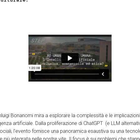
anluigi Bonanomi mira a esplorare la complessità e le implicazioni
ligenza artificiale. Dalla proliferazione di ChatGPT (e LLM alternativ
sociali, l'evento fornisce una panoramica esaustiva su una tecno
più integrata nelle nostre vite. Il focus è sui problemi che sta