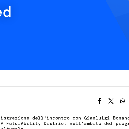
S
ed
C
F
gistrazione dell'incontro con Gianluigi Bonan
EP FuturAbility District nell'ambito del prog
culturale.