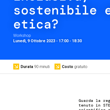
sostenibile 
etica?
Workshop
Lunedì, 9 Ottobre 2023 - 17:00
-
18:30
Durata
90 minuti
Costo
gratuito
Guarda la re
tenuto in ST
scientifico 