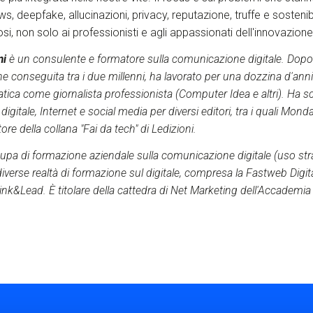
s, deepfake, allucinazioni, privacy, reputazione, truffe e sostenibi
uriosi, non solo ai professionisti e agli appassionati dell'innovazion
mi
è un consulente e formatore sulla comunicazione digitale. Dopo 
line conseguita tra i due millenni, ha lavorato per una dozzina d'anni
matica come giornalista professionista (Computer Idea e altri). Ha sc
digitale, Internet e social media per diversi editori, tra i quali Mon
tore della collana "Fai da tech" di Ledizioni.
upa di formazione aziendale sulla comunicazione digitale (uso str
 diverse realtà di formazione sul digitale, compresa la Fastweb Digit
ink&Lead. È titolare della cattedra di Net Marketing dell'Accademia 