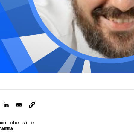
ervizi e accessibilità
Biglietti
ontatti
AQ
omi che si è
ramma