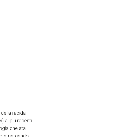
 della rapida
i) ai più recenti
logia che sta
nno emergendo: