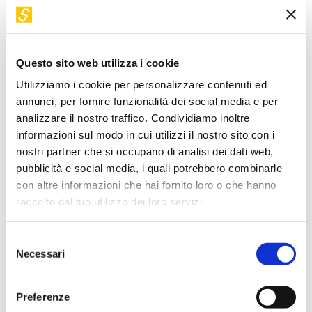
motore di cambiamento positivo. Ogni incontro non sarà
solo un momento di apprendimento, ma un’opportunità per
ispirarsi, esplorare e scoprire come ognuno di noi possa
Questo sito web utilizza i cookie
diventare parte attiva di questo straordinario viaggio verso il
domani. Innovazione, scienza e sostenibilità non saranno
Utilizziamo i cookie per personalizzare contenuti ed
annunci, per fornire funzionalità dei social media e per
solo le parole chiave del futuro, ma le basi per costruire un
analizzare il nostro traffico. Condividiamo inoltre
mondo migliore.
informazioni sul modo in cui utilizzi il nostro sito con i
Secondo incontro: Bit, quanti e startup: dove ti
nostri partner che si occupano di analisi dei dati web,
pubblicità e social media, i quali potrebbero combinarle
porta la fisica?
con altre informazioni che hai fornito loro o che hanno
In questo secondo appuntamento del ciclo Future Lab,
raccolto dal tuo utilizzo dei loro servizi.
Virginia Benzi, giovane fisica e affermata divulgatrice
scientifica, guiderà i partecipanti alla scoperta del vasto e
Selezione
differenziato universo professionale che si apre dopo una
Necessari
del
laurea in fisica. Attraverso il suo stile fresco e coinvolgente
consenso
Benzi mostrerà come la fisica non sia solo una disciplina
Preferenze
accademica, ma un potente strumento di lettura della