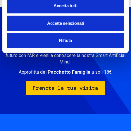
Accetta tutti
Accetta selezionati
Vuoi fare anche la visita in
STEP?
Rifiuta
Scopri le installazioni interattive di STEP, immergiti nel
futuro con l’AR e vieni a conoscere la nostra Smart Artificial
Mind.
Approfitta del
Pacchetto Famiglia
a soli 18€.
Prenota la tua visita