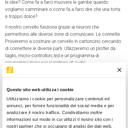
le idee? Come fa a farci muovere le gambe quando
vogliamo camminare o come fa a farci dire che una torta
è troppo dolce?
Il nostro cervello funziona grazie ai neuroni che
permettono alle diverse zone di comunicare. Le connette.
Proveremo a costruire un cervello in cartoncino cercando
di connettere le diverse parti. Utilizzeremo un plotter da
taglio, micro-controllori, led e un programma di
programmazione per registrare gli audio.
Alla fine del laboratorio, ogni partecipante potrà scaricare
il file audio registrato relativo alla propria area del cervello.
Questo sito web utilizza i cookie
Laboratorio realizzato con
WeMake
Utilizziamo i cookie per personalizzare contenuti ed
annunci, per fornire funzionalità dei social media e per
analizzare il nostro traffico. Condividiamo inoltre
informazioni sul modo in cui utilizzi il nostro sito con i
nostri partner che si occupano di analisi dei dati web,
Modalità di partecipazione