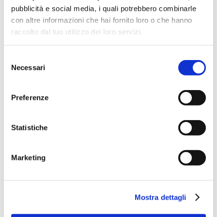
pubblicità e social media, i quali potrebbero combinarle
I
minori di 14 anni devono essere accompagnati
da
con altre informazioni che hai fornito loro o che hanno
una persona adulta responsabile previa
raccolto dal tuo utilizzo dei loro servizi.
sottoscrizione di una liberatoria
da ritirare in
biglietteria. La prenotazione del biglietto gratuito sia per i
Selezione
partecipanti che per gli accompagnatori è effettuabile
Necessari
del
online e in biglietteria locale, fino a esaurimento dei posti
consenso
disponibili.
Preferenze
Statistiche
Marketing
Mostra dettagli