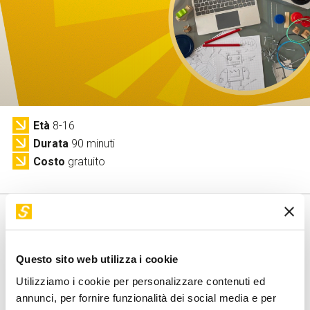
Servizi e accessibilità
Biglietti
Contatti
FAQ
Età
8-16
Durata
90 minuti
Costo
gratuito
Questo sito web utilizza i cookie
Attività
Utilizziamo i cookie per personalizzare contenuti ed
annunci, per fornire funzionalità dei social media e per
Bulloni, viti, rondelle e una carota. Cos'hanno in comune