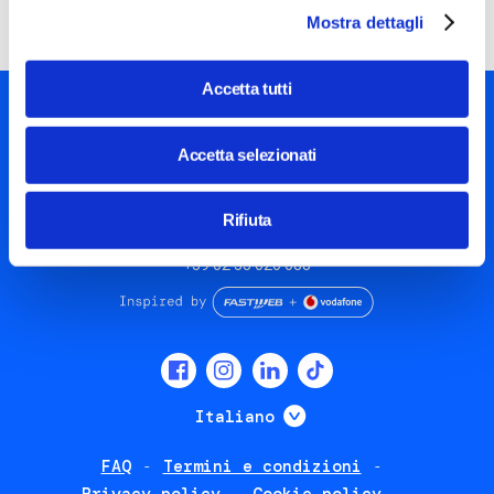
Mostra dettagli
Accetta tutti
Accetta selezionati
Rifiuta
Piazza Olivetti 1, Milano
info@steptothefuture.it
+39 02 33 020 088
Social
menu
Mostra ulteriori
Italiano
FAQ
Termini e condizioni
Footer