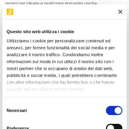
gruppi per ideare e realizzare immagini uniche
utilizzando una piattaforma che mette a disposizione le
risorse della rete. L'AI ci proporrà diverse versioni, e
insieme ci divertiremo a modificarle e
Questo sito web utilizza i cookie
personalizzarle, creando composizioni visive originali e
sorprendenti.
Utilizziamo i cookie per personalizzare contenuti ed
annunci, per fornire funzionalità dei social media e per
Modalità di partecipazione
analizzare il nostro traffico. Condividiamo inoltre
informazioni sul modo in cui utilizzi il nostro sito con i
L’ingresso ai
minori di 14 anni
è possibile solo
nostri partner che si occupano di analisi dei dati web,
se
accompagnati da una persona adulta responsabile
pubblicità e social media, i quali potrebbero combinarle
previa sottoscrizione di una liberatoria
disponibile
con altre informazioni che hai fornito loro o che hanno
raccolto dal tuo utilizzo dei loro servizi.
presso la biglietteria.
La
prenotazione del biglietto gratuito
è obbligatoria ed
Selezione
effettuabile online, fino a esaurimento dei posti disponibili
,
Necessari
del
ed è necessaria
per partecipanti e accompagnatori
.
consenso
In collaborazione con
WeMake
Preferenze