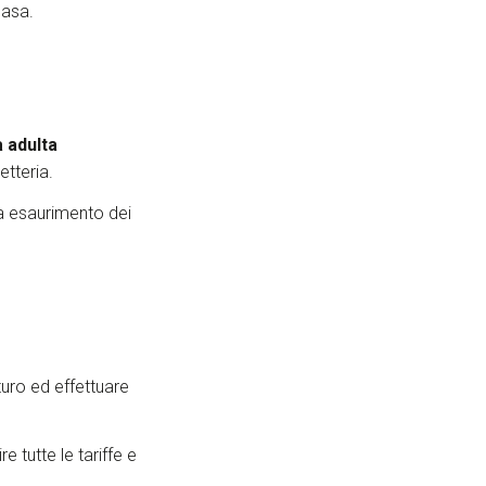
casa.
 adulta
etteria.
 a esaurimento dei
uturo ed effettuare
e tutte le tariffe e