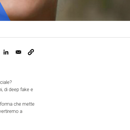
ervizi e accessibilità
Biglietti
ontatti
AQ
ciale?
i, di deep fake e
taforma che mette
ivertiremo a
.