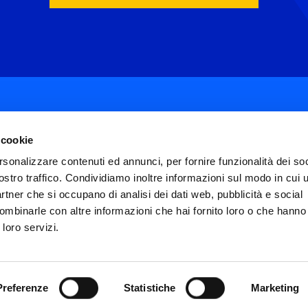
 cookie
rsonalizzare contenuti ed annunci, per fornire funzionalità dei soc
ostro traffico. Condividiamo inoltre informazioni sul modo in cui ut
ial
partner che si occupano di analisi dei dati web, pubblicità e social
nu
ombinarle con altre informazioni che hai fornito loro o che hanno
FAQ
Termini e condizioni
Privacy policy
ter
 loro servizi.
Impostazioni cookies
Dichiarazione di Ac
icies
Preferenze
Statistiche
Marketing
0157
Footer
Fastweb.it
Chi siamo
Fastweb Digita