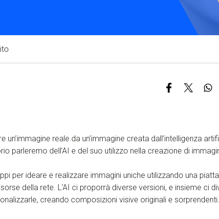
S
C
F
ito
 un’immagine reale da un’immagine creata dall’intelligenza artifi
rio parleremo dell’AI e del suo utilizzo nella creazione di immagin
pi per ideare e realizzare immagini uniche utilizzando una piat
isorse della rete. L'AI ci proporrà diverse versioni, e insieme ci d
onalizzarle, creando composizioni visive originali e sorprendenti