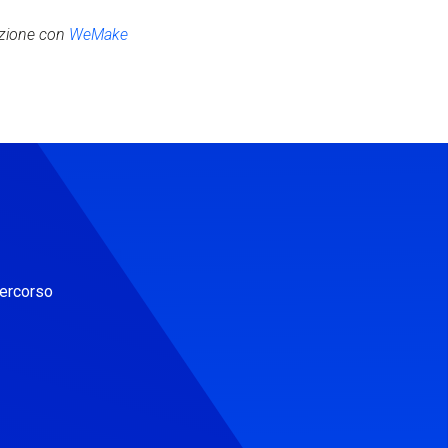
azione con
WeMake
percorso