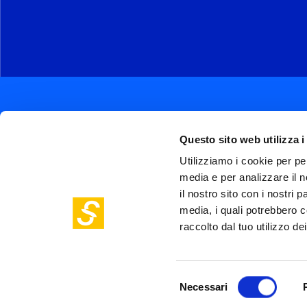
Questo sito web utilizza i
Utilizziamo i cookie per pe
media e per analizzare il n
Soc
Piazza Olivetti 1, Milano
il nostro sito con i nostri 
me
info@steptothefuture.it
+39 02 33 020 088
media, i quali potrebbero c
Foo
raccolto dal tuo utilizzo dei
pol
Selezione
Necessari
del
©
Fastweb SpA
2026 - P.IVA 1287847