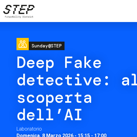
Salta
al
contenuto
principale
Image
Sunday@STEP
Deep Fake
detective: a
scoperta
dell’AI
Laboratorio
Domenica, 8 Marzo 2026 - 15:15
-
17:00