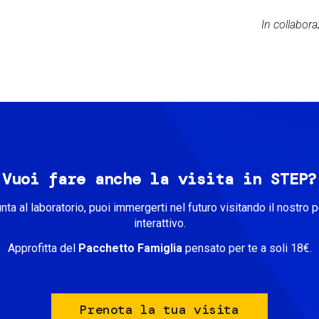
In collabor
Vuoi fare anche la visita in STEP?
unta al laboratorio, puoi immergerti nel futuro visitando il nostro 
interattivo.
Approfitta del
Pacchetto Famiglia
pensato per te a soli 18€.
Prenota la tua visita