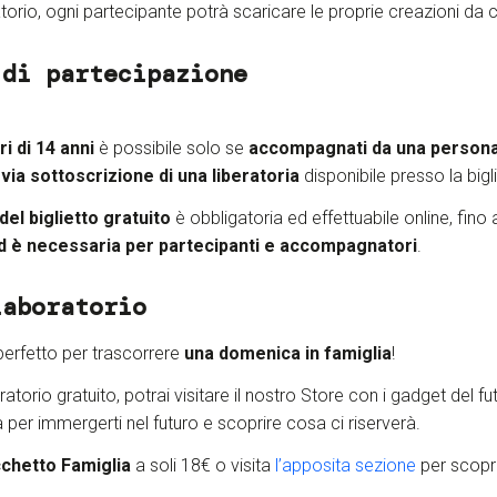
ratorio, ogni partecipante potrà scaricare le proprie creazioni da 
 di partecipazione
i di 14 anni
è possibile solo se
accompagnati da una persona
via sottoscrizione di una liberatoria
disponibile presso la bigli
el biglietto gratuito
è obbligatoria ed effettuabile online, fino
ed è necessaria
per partecipanti e accompagnatori
.
laboratorio
perfetto per trascorrere
una domenica in famiglia
!
ratorio gratuito, potrai visitare il nostro Store con i gadget del f
ta per immergerti nel futuro e scoprire cosa ci riserverà.
chetto Famiglia
a soli 18€ o visita
l’
apposita sezione
per scoprir