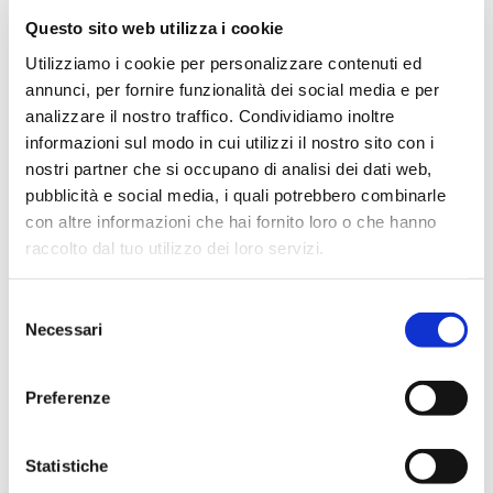
come si progettano e realizzano i prodotti interattivi? Lo
Questo sito web utilizza i cookie
scopriremo durante il laboratorio E-textile: il mio primo
Utilizziamo i cookie per personalizzare contenuti ed
wearable!
annunci, per fornire funzionalità dei social media e per
analizzare il nostro traffico. Condividiamo inoltre
Attività
informazioni sul modo in cui utilizzi il nostro sito con i
nostri partner che si occupano di analisi dei dati web,
Partendo da tessuto, materiale conduttivo e resistivo,
pubblicità e social media, i quali potrebbero combinarle
coccodrilli e un microcontrollore realizziamo un progetto
con altre informazioni che hai fornito loro o che hanno
che, grazie alle regole dell’elettronica, ci permette
raccolto dal tuo utilizzo dei loro servizi.
l’interazione uomo- macchina. Durante il laboratorio si
realizza un sensore di pressione tessile che, con una
Selezione
semplice programmazione della Lilypad e il giusto numero
Necessari
del
di coccodrilli*, vi permetterà di attivare una luce!
consenso
*nessun coccodrillo verrà maltrattato! :D
Preferenze
Modalità di partecipazione
Statistiche
L’ingresso ai
minori di 14 anni
è possibile solo