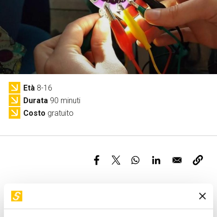
Servizi e accessibilità
Biglietti
Contatti
FAQ
Età
8-16
Durata
90 minuti
Costo
gratuito
Obiettivo
Siamo sempre più circondati da oggetti intelligenti. Ma