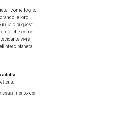
getali come foglie,
orando le loro
il ruolo di questi
u tematiche come
rtecipante vivrà
ll’intero pianeta
 adulta
etteria.
 a esaurimento dei