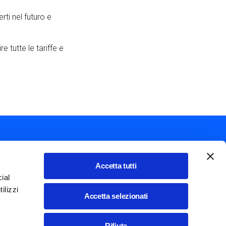
rti nel futuro e
e tutte le tariffe e
Accetta tutti
ial
Mostra ulteriori azioni
ilizzi
Italiano
Accetta selezionati
Cookie policy
Rifiuta