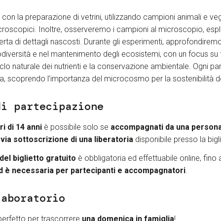
ia con la preparazione di vetrini, utilizzando campioni animali e ve
croscopici. Inoltre, osserveremo i campioni al microscopio, espl
erta di dettagli nascosti. Durante gli esperimenti, approfondiremo 
iodiversità e nel mantenimento degli ecosistemi, con un focus s
riciclo naturale dei nutrienti e la conservazione ambientale. Ogni pa
a, scoprendo l’importanza del microcosmo per la sostenibilità de
di partecipazione
i di 14 anni
è possibile solo se
accompagnati da una persona
via sottoscrizione di una liberatoria
disponibile presso la bigli
el biglietto gratuito
è obbligatoria ed effettuabile online, fino
ed è necessaria per partecipanti e accompagnatori
.
laboratorio
perfetto per trascorrere
una domenica in famiglia
!