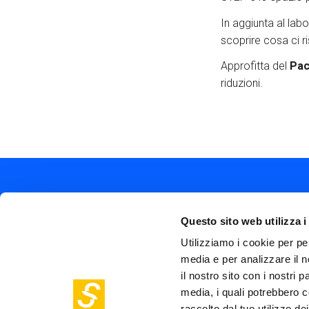
In aggiunta al labo
scoprire cosa ci r
Approfitta del
Pac
riduzioni.
Questo sito web utilizza i
Utilizziamo i cookie per pe
media e per analizzare il n
Soc
Piazza Olivetti 1, Milano
il nostro sito con i nostri 
me
info@steptothefuture.it
media, i quali potrebbero c
+39 02 33 020 088
Foo
raccolto dal tuo utilizzo dei