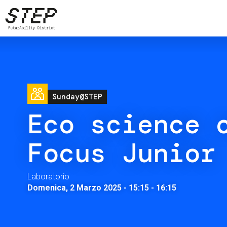
Salta
al
contenuto
principale
Image
Sunday@STEP
Eco science 
Focus Junior
Laboratorio
Domenica, 2 Marzo 2025 - 15:15
-
16:15