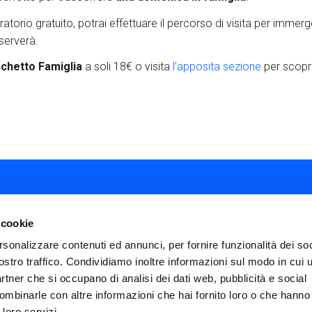
ratorio gratuito, potrai effettuare il percorso di visita per immerge
iserverà.
chetto Famiglia
a soli 18€ o visita
l’
apposita sezione
per scoprir
 cookie
rsonalizzare contenuti ed annunci, per fornire funzionalità dei soc
ostro traffico. Condividiamo inoltre informazioni sul modo in cui ut
ial
partner che si occupano di analisi dei dati web, pubblicità e social
nu
ombinarle con altre informazioni che hai fornito loro o che hanno
FAQ
Termini e condizioni
Privacy policy
ter
 loro servizi.