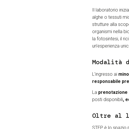
Il laboratorio iniz
alghe o tessuti mi
strutture alla scop
organismi nella b
la fotosintesi, il 
un’esperienza unic
Modalità 
L’ingresso ai
minor
responsabile pre
La
prenotazione d
posti disponibili
, 
Oltre al 
STEP è lo spazio 