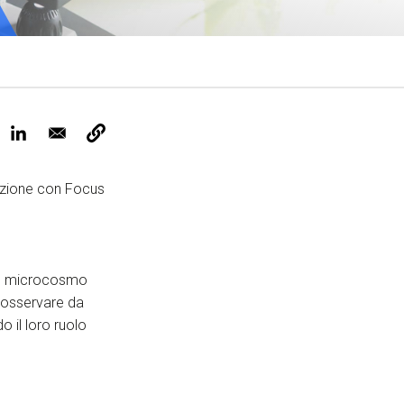
ervizi e accessibilità
Biglietti
ontatti
AQ
razione con Focus
del microcosmo
a osservare da
 il loro ruolo