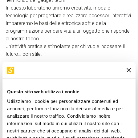
nel mondo dei gadget tech!
In questo laboratorio uniremo creatività, moda e
tecnologia per progettare e realizzare accessori interattivi.
Impareremo le basi dell’elettronica soft e della
programmazione per dare vita a un oggetto che risponde
al nostro tocco.
Un’attività pratica e stimolante per chi vuole indossare il
futuro… con stile.
Ogni partecipante, alla fine del laboratorio potrà portare a
casa il suo gadget.
Laboratorio realizzato con
WeMake
Questo sito web utilizza i cookie
Utilizziamo i cookie per personalizzare contenuti ed
annunci, per fornire funzionalità dei social media e per
analizzare il nostro traffico. Condividiamo inoltre
informazioni sul modo in cui utilizzi il nostro sito con i
Modalità di partecipazione
nostri partner che si occupano di analisi dei dati web,
I
minori di 14 anni devono essere accompagnati
da