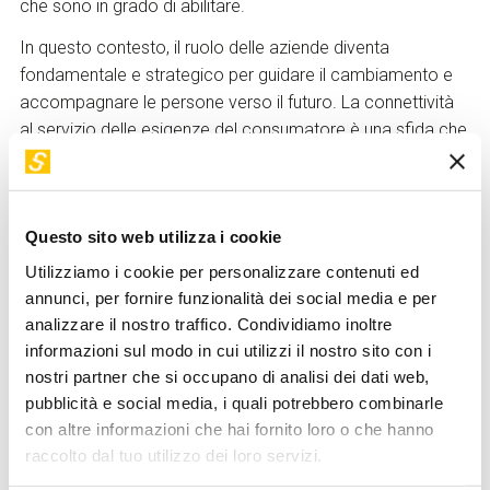
che sono in grado di abilitare.
In questo contesto, il ruolo delle aziende diventa
fondamentale e strategico per guidare il cambiamento e
accompagnare le persone verso il futuro. La connettività
al servizio delle esigenze del consumatore è una sfida che
si concretizza in un ecosistema di dispositivi a valore
aggiunto perché chi vive in una casa connessa riscontri
concreti benefici nella propria quotidianità.
Questo sito web utilizza i cookie
Giovanni Locatelli
– Platform Innovation Senior Manager
Utilizziamo i cookie per personalizzare contenuti ed
annunci, per fornire funzionalità dei social media e per
Ingegnere, ha lavorato nel settore dello sviluppo tecnologico
analizzare il nostro traffico. Condividiamo inoltre
in aziende multinazionali di telecomunicazione dove ha
informazioni sul modo in cui utilizzi il nostro sito con i
contribuito al lancio delle innovazioni di grande successo.
nostri partner che si occupano di analisi dei dati web,
Da alcuni anni è in Samsung Electronics Italia dove, come
pubblicità e social media, i quali potrebbero combinarle
Platform Innovation Senior Manager, ha la responsabilità di
con altre informazioni che hai fornito loro o che hanno
piattaforme e servizi che diano un valore aggiunto ai prodotti
raccolto dal tuo utilizzo dei loro servizi.
connessi Samsung, aggiungendo un key value ad essi