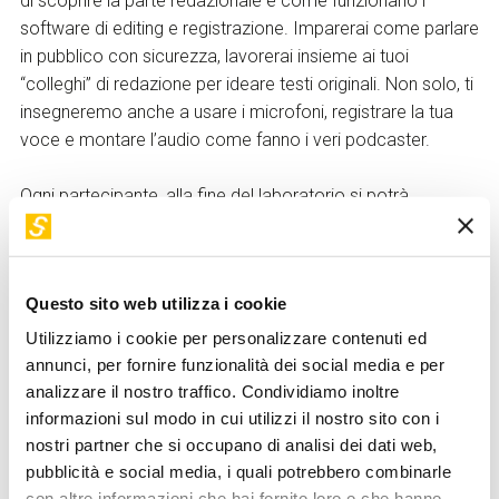
di scoprire la parte redazionale e come funzionano i
software di editing e registrazione. Imparerai come parlare
in pubblico con sicurezza, lavorerai insieme ai tuoi
“colleghi” di redazione per ideare testi originali. Non solo, ti
insegneremo anche a usare i microfoni, registrare la tua
voce e montare l’audio come fanno i veri podcaster.
Ogni partecipante, alla fine del laboratorio si potrà
scaricare il podcast registrato con il proprio gruppo.
Laboratorio realizzato con
WeMake
Questo sito web utilizza i cookie
Utilizziamo i cookie per personalizzare contenuti ed
annunci, per fornire funzionalità dei social media e per
analizzare il nostro traffico. Condividiamo inoltre
Modalità di partecipazione
informazioni sul modo in cui utilizzi il nostro sito con i
I
minori di 14 anni devono essere accompagnati
da
nostri partner che si occupano di analisi dei dati web,
una persona adulta responsabile previa
pubblicità e social media, i quali potrebbero combinarle
sottoscrizione di una liberatoria
da ritirare in
con altre informazioni che hai fornito loro o che hanno