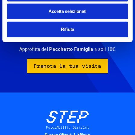
Vuoi fare anche la visita in
Accetta selezionati
STEP?
Scopri le installazioni interattive di STEP, immergiti nel
Rifiuta
futuro con l’AR e vieni a conoscere la nostra Smart Artificial
Mind.
Approfitta del
Pacchetto Famiglia
a soli 18€.
Prenota la tua visita
Piazza Olivetti 1, Milano