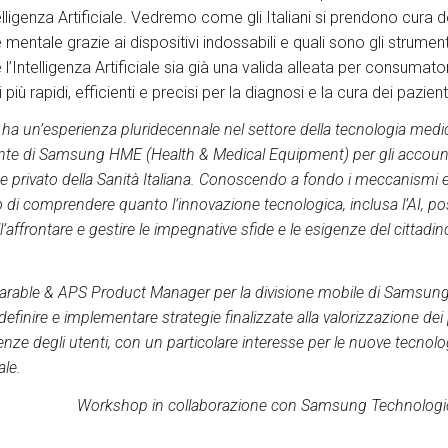
elligenza Artificiale. Vedremo come gli Italiani si prendono cura d
mentale grazie ai dispositivi indossabili e quali sono gli strumenti 
Intelligenza Artificiale sia già una valida alleata per consumator
più rapidi, efficienti e precisi per la diagnosi e la cura dei pazient
ha un’esperienza pluridecennale nel settore della tecnologia medi
nte di Samsung HME (Health & Medical Equipment) per gli account 
 privato della Sanità Italiana. Conoscendo a fondo i meccanismi e l
o di comprendere quanto l’innovazione tecnologica, inclusa l’AI, po
’affrontare e gestire le impegnative sfide e le esigenze del cittadino
arable & APS Product Manager per la divisione mobile di Samsung
definire e implementare strategie finalizzate alla valorizzazione d
genze degli utenti, con un particolare interesse per le nuove tecnolo
ale.
Workshop in collaborazione con Samsung Technologic