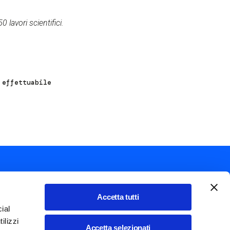
 lavori scientifici.
 effettuabile
Accetta tutti
ial
Mostra ulteriori azioni
ilizzi
Italiano
Accetta selezionati