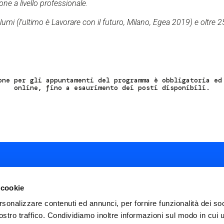
ione a livello professionale.
umi (l’ultimo è Lavorare con il futuro, Milano, Egea 2019) e oltre 250
one per gli appuntamenti del programma è obbligatoria ed
online, fino a esaurimento dei posti disponibili.
 cookie
rsonalizzare contenuti ed annunci, per fornire funzionalità dei soc
ostro traffico. Condividiamo inoltre informazioni sul modo in cui ut
ial