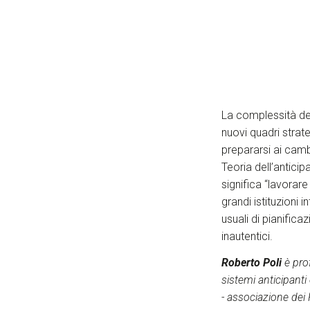
La complessità de
nuovi quadri strat
prepararsi ai camb
Teoria dell’antic
significa “lavorar
grandi istituzioni 
usuali di pianificaz
inautentici.
Roberto Poli
è prof
sistemi anticipanti 
- associazione dei F