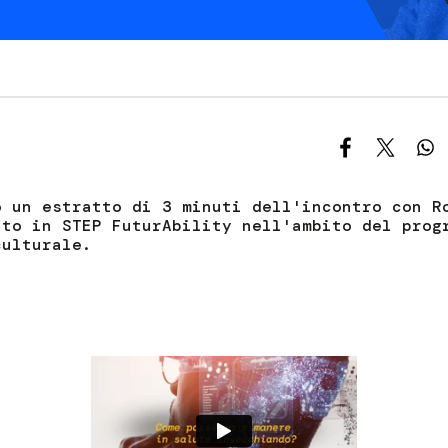
S
C
F
o un estratto di 3 minuti dell'incontro con R
uto in STEP FuturAbility nell'ambito del prog
culturale.