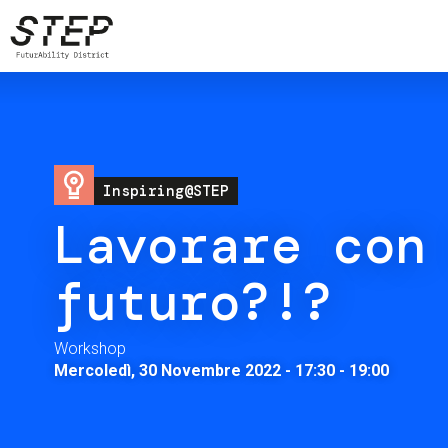
Salta
al
contenuto
principale
Image
Inspiring@STEP
Lavorare con
futuro?!?
Workshop
Mercoledì, 30 Novembre 2022 - 17:30
-
19:00