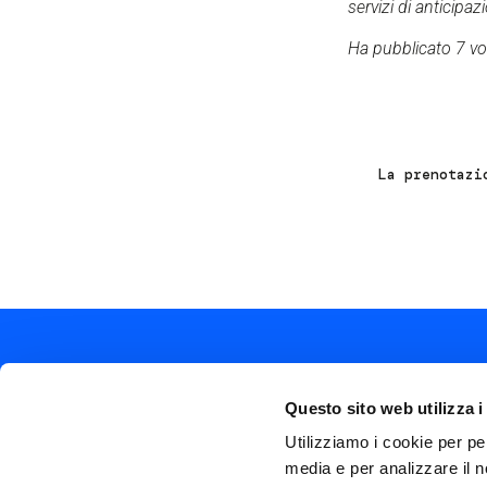
servizi di anticipaz
Ha pubblicato 7 vol
La prenotazi
Questo sito web utilizza i
Utilizziamo i cookie per pe
media e per analizzare il n
Soc
Piazza Olivetti 1, Milano