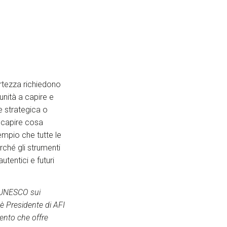
rtezza richiedono
unità a capire e
e strategica o
 capire cosa
empio che tutte le
rché gli strumenti
utentici e futuri
a UNESCO sui
i è Presidente di AFI
Trento che offre