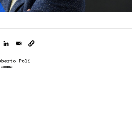
ervizi e accessibilità
Biglietti
ontatti
AQ
oberto Poli
ramma