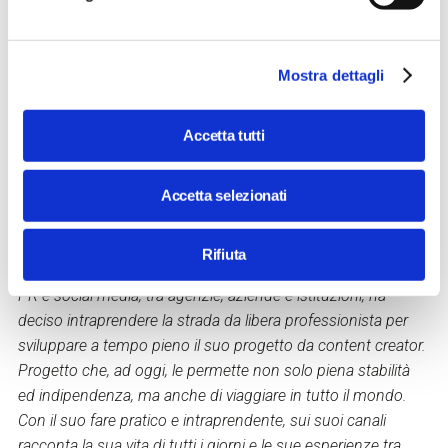
“persone qualunque, con tanti follower”?
Nel talk “Ma veramente ti pagano per viaggiare?" Come i
Mostra dettagli
social lo hanno reso un lavoro, Matilde Silvestri -
conosciuta sui social come travel.mati - rivelerà
Accetta tutti
retroscena e curiosità sul suo lavoro da travel content
creator.
Accetta selezionati
Matilde Silvestri
ha 25 anni, vive a Milano e dopo una laurea
Rifiuta
specialistica in comunicazione e varie esperienze nel campo
PR e social media, tra agenzie, aziende e istituzioni, ha
deciso intraprendere la strada da libera professionista per
sviluppare a tempo pieno il suo progetto da content creator.
Progetto che, ad oggi, le permette non solo piena stabilità
ed indipendenza, ma anche di viaggiare in tutto il mondo.
Con il suo fare pratico e intraprendente, sui suoi canali
racconta la sua vita di tutti i giorni e le sue esperienze tra