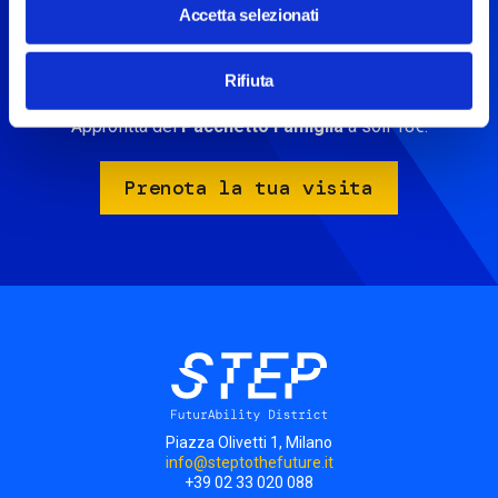
Accetta selezionati
Scopri le installazioni interattive di STEP, immergiti nel
futuro con l’AR e vieni a conoscere la nostra Smart Artificial
Rifiuta
Mind.
Approfitta del
Pacchetto Famiglia
a soli 18€.
Prenota la tua visita
Piazza Olivetti 1, Milano
info@steptothefuture.it
+39 02 33 020 088