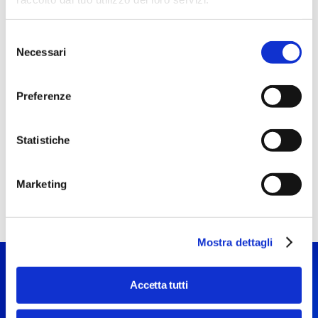
biglietteria. La prenotazione del biglietto gratuito sia per i
partecipanti che per gli accompagnatori è effettuabile
Selezione
online e in biglietteria locale, fino a esaurimento dei posti
Necessari
del
disponibili.
consenso
Preferenze
Statistiche
Marketing
Mostra dettagli
Accetta tutti
Vuoi fare anche la visita in
STEP?