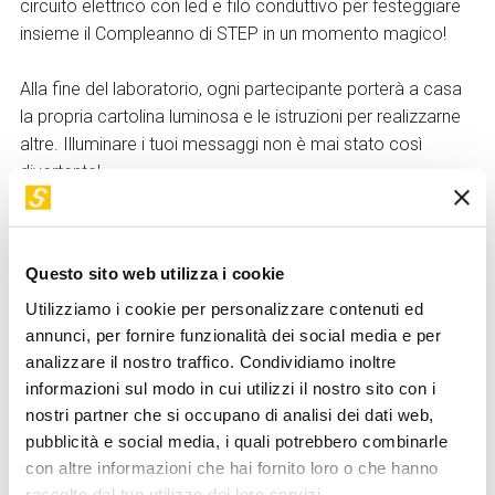
circuito elettrico con led e filo conduttivo per festeggiare
insieme il Compleanno di STEP in un momento magico!
Alla fine del laboratorio, ogni partecipante porterà a casa
la propria cartolina luminosa e le istruzioni per realizzarne
altre. Illuminare i tuoi messaggi non è mai stato così
divertente!
Laboratorio realizzato con
WeMake
Questo sito web utilizza i cookie
Utilizziamo i cookie per personalizzare contenuti ed
annunci, per fornire funzionalità dei social media e per
analizzare il nostro traffico. Condividiamo inoltre
Modalità di partecipazione
informazioni sul modo in cui utilizzi il nostro sito con i
nostri partner che si occupano di analisi dei dati web,
I
minori di 14 anni devono essere accompagnati
da
pubblicità e social media, i quali potrebbero combinarle
una persona adulta responsabile previa
con altre informazioni che hai fornito loro o che hanno
sottoscrizione di una liberatoria
da ritirare in
raccolto dal tuo utilizzo dei loro servizi.