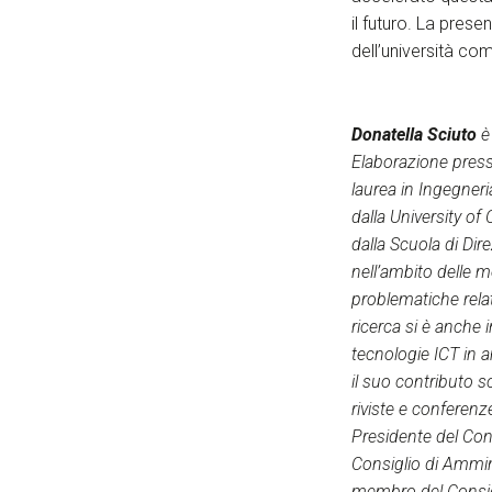
il futuro. La pres
dell’università com
Donatella Sciuto
è 
Elaborazione press
laurea in Ingegneri
dalla University o
dalla Scuola di Dire
nell’ambito delle m
problematiche relat
ricerca si è anche i
tecnologie ICT in a
il suo contributo s
riviste e conferenz
Presidente del Cons
Consiglio di Ammin
membro del Consigl