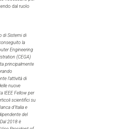
tendo dal ruolo
o di Sistemi di
conseguito la
mputer Engineering
istration (CEGA)
olta principalmente
derando
 l’attività di
 delle nuove
ata IEEE Fellow per
icoli scientifici su
anca d’Italia e
ndipendente del
 Dal 2018 è
Vice President of