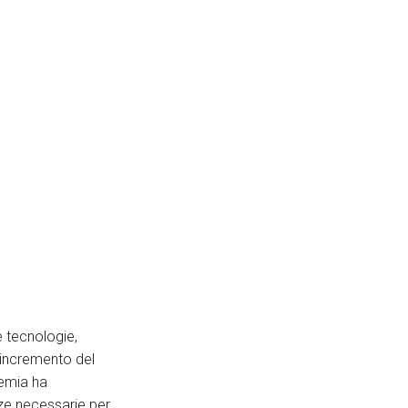
 tecnologie,
n incremento del
demia ha
ze necessarie per