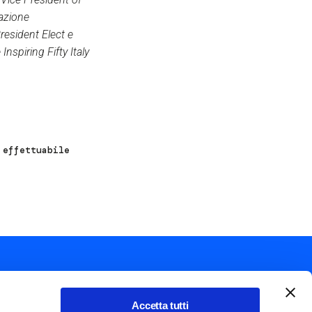
zazione
esident Elect e
spiring Fifty Italy
 effettuabile
Accetta tutti