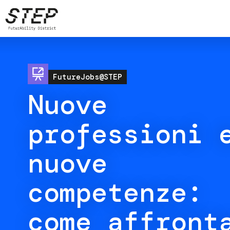
Salta
al
contenuto
principale
Image
FutureJobs@STEP
Nuove
professioni 
nuove
competenze:
come affront