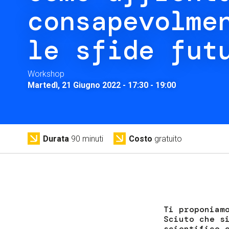
consapevolme
le sfide fut
Workshop
Martedì, 21 Giugno 2022 - 17:30
-
19:00
Durata
90 minuti
Costo
gratuito
Ti proponiam
Sciuto che s
scientifico 