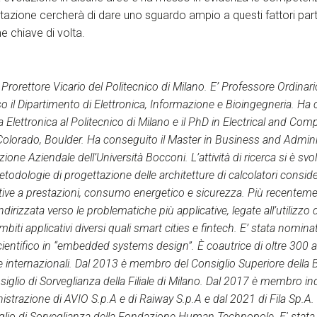
entazione cercherà di dare uno sguardo ampio a questi fattori par
e chiave di volta.
Prorettore Vicario del Politecnico di Milano. E’ Professore Ordinari
o il Dipartimento di Elettronica, Informazione e Bioingegneria. Ha 
a Elettronica al Politecnico di Milano e il PhD in Electrical and Co
f Colorado, Boulder. Ha conseguito il Master in Business and Admin
zione Aziendale dell’Università Bocconi. L’attività di ricerca si è sv
etodologie di progettazione delle architetture di calcolatori consi
ive a prestazioni, consumo energetico e sicurezza. Più recentemente
ndirizzata verso le problematiche più applicative, legate all’utilizzo
mbiti applicativi diversi quali smart cities e fintech. E’ stata nomin
cientifico in “embedded systems design”. È coautrice di oltre 300 art
e internazionali. Dal 2013 è membro del Consiglio Superiore della B
iglio di Sorveglianza della Filiale di Milano. Dal 2017 è membro i
istrazione di AVIO S.p.A e di Raiway S.p.A e dal 2021 di Fila Sp.A.
io di Sorveglianza della Fondazione Human Technopole. E' stata 