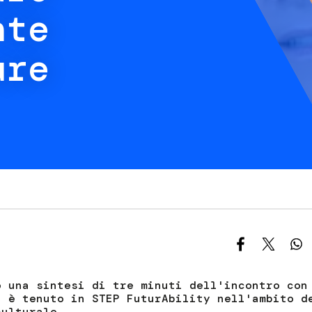
S
nte
C
F
ure
o una sintesi di tre minuti dell'incontro con
i è tenuto in STEP FuturAbility nell'ambito d
culturale.