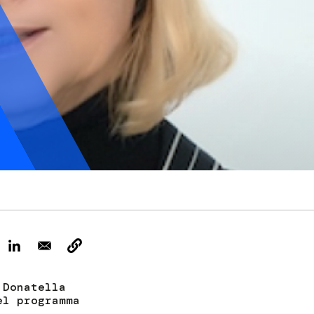
ervizi e accessibilità
Biglietti
ontatti
AQ
 Donatella
el programma