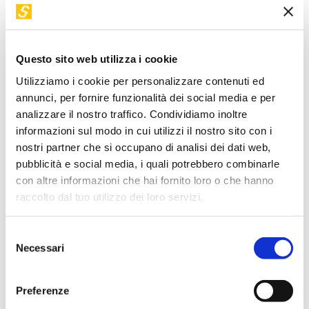
di volo costruito da te, questo è il laboratorio che fa per
te.
L’attività proposta consentirà di costruire un vero e proprio
Questo sito web utilizza i cookie
controller e sarai in grado di muoverti nello spazio e
Utilizziamo i cookie per personalizzare contenuti ed
finalmente tentare il volo nell’iperspazio.
annunci, per fornire funzionalità dei social media e per
analizzare il nostro traffico. Condividiamo inoltre
Modalità di partecipazione
informazioni sul modo in cui utilizzi il nostro sito con i
nostri partner che si occupano di analisi dei dati web,
L’ingresso ai
minori di 14 anni
è possibile solo
pubblicità e social media, i quali potrebbero combinarle
se
accompagnati da una persona adulta responsabile
con altre informazioni che hai fornito loro o che hanno
previa sottoscrizione di una liberatoria
disponibile
raccolto dal tuo utilizzo dei loro servizi.
presso la biglietteria.
La
prenotazione del biglietto gratuito
è obbligatoria ed
Selezione
effettuabile online, fino a esaurimento dei posti disponibili
,
Necessari
del
ed è necessaria
per partecipanti e accompagnatori
.
consenso
Preferenze
Oltre al laboratorio