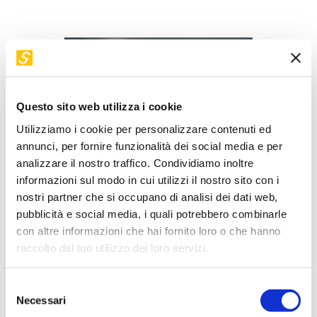
Questo sito web utilizza i cookie
Utilizziamo i cookie per personalizzare contenuti ed
annunci, per fornire funzionalità dei social media e per
analizzare il nostro traffico. Condividiamo inoltre
informazioni sul modo in cui utilizzi il nostro sito con i
nostri partner che si occupano di analisi dei dati web,
La rivoluzione dell'intelligenza artificiale e dei Big Data ha
pubblicità e social media, i quali potrebbero combinarle
riportato in auge il sogno di una "scienza del futuro", che
con altre informazioni che hai fornito loro o che hanno
all'inizio del Novecento Herbert George Wells riteneva
raccolto dal tuo utilizzo dei loro servizi.
essere a portata di mano, e che un altro scrittore di
fantascienza, trasformò nell'immaginaria Psicostoria, un
Selezione
modo per ridurre il comportamento della società umana a
Necessari
del
equazioni. Dietro questo sogno c'è però un'idea sbagliata