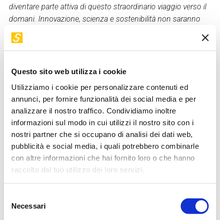
diventare parte attiva di questo straordinario viaggio verso il
domani. Innovazione, scienza e sostenibilità non saranno
solo le parole chiave del futuro, ma le basi per costruire un
mondo migliore.
Terzo incontro: Professioni spaziali
Questo sito web utilizza i cookie
La corsa allo spazio non è più una questione di governi o
Utilizziamo i cookie per personalizzare contenuti ed
di grandi agenzie: è diventata l'avventura di startup
annunci, per fornire funzionalità dei social media e per
innovative, imprese visionarie e menti creative. In questo
analizzare il nostro traffico. Condividiamo inoltre
incontro, Luca Perri ci guiderà attraverso il panorama in
informazioni sul modo in cui utilizzi il nostro sito con i
rapida evoluzione delle professioni spaziali, dove figure
nostri partner che si occupano di analisi dei dati web,
dell'ingegneria collaborano con quelle del design,
pubblicità e social media, i quali potrebbero combinarle
specialisti dei dati lavorano fianco a fianco con esperti di
con altre informazioni che hai fornito loro o che hanno
raccolto dal tuo utilizzo dei loro servizi.
materiali, e chi si occupa di biologia spaziale progetta le
basi per la vita extraterrestre.
Selezione
Scopriremo come la democratizzazione dello spazio stia
Necessari
del
creando nuove opportunità di lavoro, da chi progetta
consenso