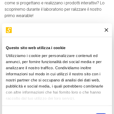
come si progettano e realizzano i prodotti interattivi? Lo
scopriremo durante il laboratorio per ralizzare il nostro
primo wearable!
Attività
Partendo da tessuto, materiale conduttivo e resistivo,
coccodrilli e un microcontrollore realizziamo un progetto
Questo sito web utilizza i cookie
che, grazie alle regole dell’elettronica, ci permette
Utilizziamo i cookie per personalizzare contenuti ed
l’interazione uomo- macchina. Durante il laboratorio si
annunci, per fornire funzionalità dei social media e per
realizza un sensore di pressione tessile che, con una
analizzare il nostro traffico. Condividiamo inoltre
semplice programmazione della Lilypad e il giusto numero
informazioni sul modo in cui utilizzi il nostro sito con i
di coccodrilli*, vi permetterà di attivare una luce!
nostri partner che si occupano di analisi dei dati web,
*nessun coccodrillo verrà maltrattato! :D
pubblicità e social media, i quali potrebbero combinarle
con altre informazioni che hai fornito loro o che hanno
Modalità di partecipazione
raccolto dal tuo utilizzo dei loro servizi.
L’ingresso ai
minori di 14 anni
è possibile solo
Selezione