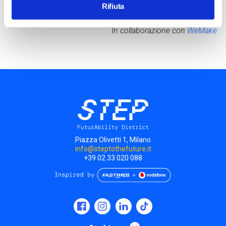
Rifiuta
riduzioni.
In collaborazione con
WeMake
Piazza Olivetti 1, Milano
info@steptothefuture.it
+39 02 33 020 088
Social
menu
Mostra ulteriori