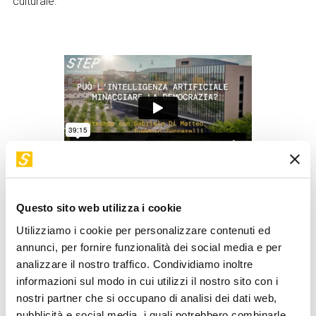
culturale.
Questo sito web utilizza i cookie
Quest’anno vanno al voto quattro miliardi di persone. C’è il
Utilizziamo i cookie per personalizzare contenuti ed
rischio che l’AI possa mettere in crisi la democrazia con i
annunci, per fornire funzionalità dei social media e per
suoi deep fake? Clonare la voce di un politico e fargli dire
analizzare il nostro traffico. Condividiamo inoltre
cose del tutto false è sempre più facile grazie a ChatGPT.
informazioni sul modo in cui utilizzi il nostro sito con i
Le leggi che regolano AI in Europa ci sono ma nel resto del
nostri partner che si occupano di analisi dei dati web,
mondo regna l’anarchia.
pubblicità e social media, i quali potrebbero combinarle