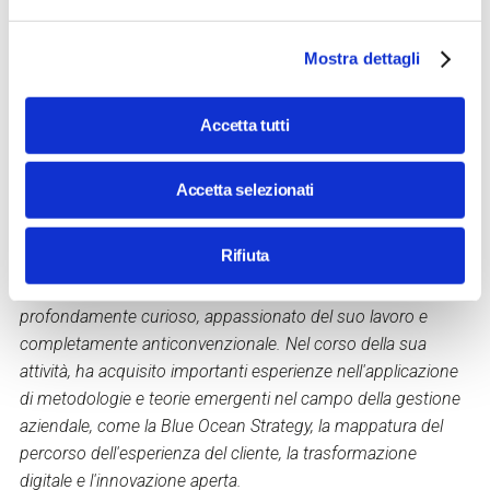
Sistemi di Sicurezza Informatica. Ha lavorato per oltre 20
anni seguendo progetti di innovazione informatica per
diverse realtà multinazionali. Comprovata esperienza
Mostra dettagli
imprenditoriale con exit su quattro startup innovative
operanti nei settori della Computer Vision(AR), Fintech e Big
Accetta tutti
Data - VP dell’Associazione VRARA Italia e Membro del
Consiglio AI del Digital SME Focus Group in EU
Accetta selezionati
Commission.
Antonio Squeo
è il Chief Partnership Officer di Hevolus.
Rifiuta
Creativo di natura e formatosi come manager presso la
Scuola di Management SDA Bocconi di Milano, Antonio è
profondamente curioso, appassionato del suo lavoro e
completamente anticonvenzionale. Nel corso della sua
attività, ha acquisito importanti esperienze nell'applicazione
di metodologie e teorie emergenti nel campo della gestione
aziendale, come la Blue Ocean Strategy, la mappatura del
percorso dell'esperienza del cliente, la trasformazione
digitale e l'innovazione aperta.