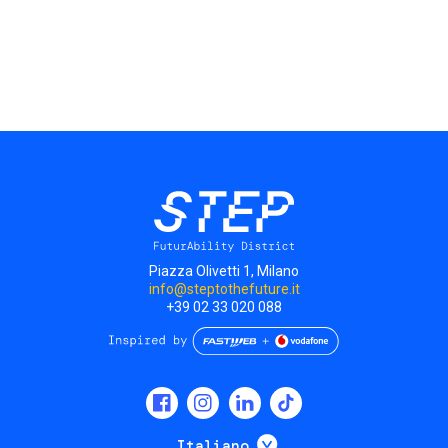
Piazza Olivetti 1, Milano
info@steptothefuture.it
+39 02 33 020 088
Social
menu
Mostra ulteriori
Italiano