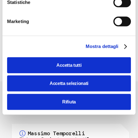
Statistiche
Marketing
Mostra dettagli
Accetta tutti
Accetta selezionati
Dibattito con
Rifiuta
Massimo Temporelli