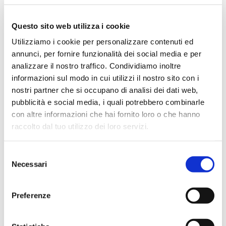
inizialmente negare l'accesso oppure proporre il digitale
da subito, in modo controllato?
Questo sito web utilizza i cookie
Utilizziamo i cookie per personalizzare contenuti ed
Ne parliamo con Paolo Ferri, docente di Tecnologie
annunci, per fornire funzionalità dei social media e per
didattiche e Teoria e tecnica dei nuovi media presso
analizzare il nostro traffico. Condividiamo inoltre
l'Università Milano Bicocca e Federico Cella giornalista del
informazioni sul modo in cui utilizzi il nostro sito con i
Corriere della Sera e docente universitario.
nostri partner che si occupano di analisi dei dati web,
Workshop in presenza presso STEP FuturAbility
pubblicità e social media, i quali potrebbero combinarle
District, Piazza Olivetti 1 - Milano
con altre informazioni che hai fornito loro o che hanno
raccolto dal tuo utilizzo dei loro servizi.
Selezione
Necessari
del
Paolo Ferri
è Professore Ordinario di Nuovi Media e
consenso
Tecnologie per l'Educazione presso il Dipartimento di
Preferenze
Scienze dell'Educazione "Riccardo Massa" dell'Università
Statale di Milano-Bicocca. È direttore del Polo Digiatale del
Dipartimento e dell'Osservatorio New Media dell'Università