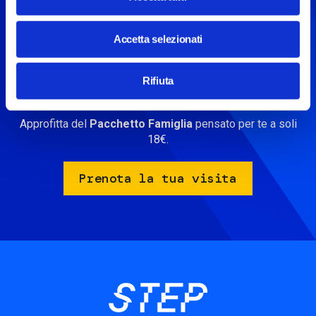
Vuoi fare anche la visita in
Accetta selezionati
STEP?
Rifiuta
In aggiunta al laboratorio, puoi immergerti nel futuro
visitando il nostro percorso interattivo.
Approfitta del
Pacchetto Famiglia
pensato per te a soli
18€.
Prenota la tua visita