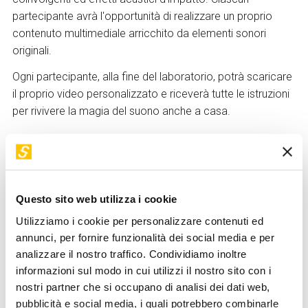
partecipante avrà l'opportunità di realizzare un proprio
contenuto multimediale arricchito da elementi sonori
originali.
Ogni partecipante, alla fine del laboratorio, potrà scaricare
il proprio video personalizzato e riceverà tutte le istruzioni
per rivivere la magia del suono anche a casa.
Modalità di partecipazione
L’ingresso ai
minori di 14 anni
è possibile solo
se
accompagnati da una persona adulta responsabile
Questo sito web utilizza i cookie
previa sottoscrizione di una liberatoria
disponibile
Utilizziamo i cookie per personalizzare contenuti ed
presso la biglietteria.
annunci, per fornire funzionalità dei social media e per
analizzare il nostro traffico. Condividiamo inoltre
La
prenotazione del biglietto gratuito
è obbligatoria ed
informazioni sul modo in cui utilizzi il nostro sito con i
effettuabile online, fino a esaurimento dei posti disponibili
,
nostri partner che si occupano di analisi dei dati web,
ed è necessaria
per partecipanti e accompagnatori
.
pubblicità e social media, i quali potrebbero combinarle