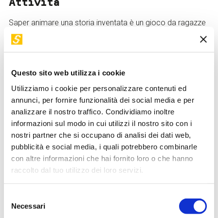
Attività
Saper animare una storia inventata è un gioco da ragazze
e ragazzi! Bisogna saper costruire le regole, creare i
personaggi e saper far coding in ambienti diversi.
Il laboratorio permette di scoprire, grazie all’interazione tra
reale e virtuale, come progettare e animare personaggi
Questo sito web utilizza i cookie
nello spazio virtuale grazie ai blocchi di programmazione,
Utilizziamo i cookie per personalizzare contenuti ed
fatti per chi ancora mastica poco le stringhe (di codice!).
annunci, per fornire funzionalità dei social media e per
A conclusione del laboratorio potrai continuare a
analizzare il nostro traffico. Condividiamo inoltre
modificare il tuo progetto in autonomia.
informazioni sul modo in cui utilizzi il nostro sito con i
nostri partner che si occupano di analisi dei dati web,
Modalità di partecipazione
pubblicità e social media, i quali potrebbero combinarle
con altre informazioni che hai fornito loro o che hanno
L’ingresso ai
minori di 14 anni
è possibile solo
raccolto dal tuo utilizzo dei loro servizi.
se
accompagnati da una persona adulta responsabile
previa sottoscrizione di una liberatoria
disponibile
Selezione
presso la biglietteria.
Necessari
del