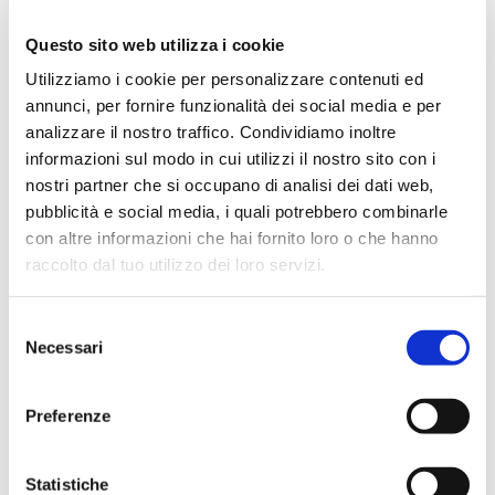
per ampliare gli orizzonti sul domani e aiutare i visitatori a
Questo sito web utilizza i cookie
sviluppare la propria conoscenza sulle trasformazioni digitali
Utilizziamo i cookie per personalizzare contenuti ed
in corso”,
ha affermato
Alberto Calcagno
, amministratore
annunci, per fornire funzionalità dei social media e per
delegato di Fastweb.
“Il futuro corre veloce e grazie anche a
analizzare il nostro traffico. Condividiamo inoltre
questa installazione e alla partnership con Bracco, in STEP
informazioni sul modo in cui utilizzi il nostro sito con i
gli ospiti potranno approfondire i temi legati alle
nostri partner che si occupano di analisi dei dati web,
innumerevoli opportunità offerte dalle tecnologie digitali per
pubblicità e social media, i quali potrebbero combinarle
il mondo della medicina”.
con altre informazioni che hai fornito loro o che hanno
Durante la presentazione, arricchita da un contributo
raccolto dal tuo utilizzo dei loro servizi.
scientifico del Professor
Federico Cabitza
dell’Università
degli Studi di Milano-Bicocca, è stato proiettato in
Selezione
anteprima assoluta
Beyond The Scenes
: il video-racconto
Necessari
del
dell'imponente installazione, dalla sua genesi all’impatto
consenso
generato al cospetto del pubblico internazionale
Preferenze
dell’Esposizione Universale di Dubai.
The Beauty of Imaging
è un’opera emozionante e unica nel
Statistiche