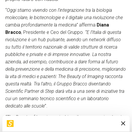
“
Oggi stiamo vivendo con l’integrazione tra la biologia
molecolare, le biotecnologie e il digitale una rivoluzione che
cambia profondamente la medicina”
afferma
Diana
Bracco
,
Presidente e Ceo del Gruppo
. “E l’Italia di questa
rivoluzione è un hub pulsante, avendo un network diffuso
su tutto il territorio nazionale di valide strutture di ricerca
pubbliche e private e di imprese innovative. La nostra
azienda, ad esempio, contribuisce a dare forma al futuro
della prevenzione e della medicina di precisione, migliorando
la vita di medici e pazienti: The Beauty of Imaging racconta
questa realtà. Tra l’altro, il Gruppo Bracco diventando
Scientific Partner di Step darà vita a una serie di iniziative tra
cui un seminario tecnico scientifico e un laboratorio
dedicato alle scuole
”.
“The Beauty of Imaging arricchisce il percorso coinvolgente
di STEP, uno spazio di osservazione che, come avevamo
promesso, è in costante aggiornamento. Un luogo pensato