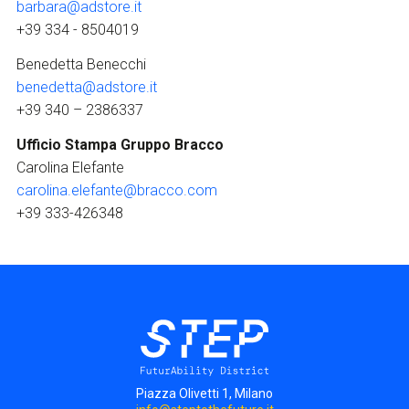
barbara@adstore.it
+39 334 - 8504019
Benedetta Benecchi
benedetta@adstore.it
+39 340 – 2386337
Ufficio Stampa Gruppo Bracco
Carolina Elefante
carolina.elefante@bracco.com
+39 333-426348
Piazza Olivetti 1, Milano