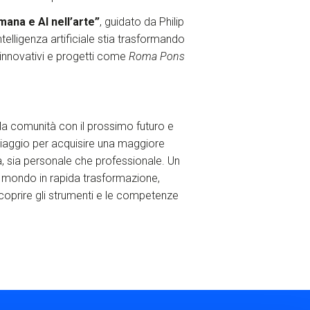
mana e AI nell’arte”
, guidato da Philip
elligenza artificiale stia trasformando
i innovativi e progetti come
Roma Pons
 la comunità con il prossimo futuro e
n viaggio per acquisire una maggiore
ana, sia personale che professionale. Un
un mondo in rapida trasformazione,
coprire gli strumenti e le competenze