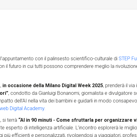
S
C
F
 l’appuntamento con il palinsesto scientifico-culturale di
STEP Futu
on il futuro in cui tutti possono comprendere meglio la rivoluzion
0,
in occasione della Milano Digital Week 2025
, prenderà il vi
ori”
, condotto da Gianluigi Bonanomi, giornalista e divulgatore sci
patto dell’AI nella vita dei bambini e guidarli in modo consapevo
web Digital Academy.
, si terrà
“AI in 90 minuti - Come sfruttarla per organizzare 
sperto di intelligenza artificiale. L’incontro esplorerà le migliori 
i più efficienti e personalizzati, rivolgendosi a viaggiatori, profes