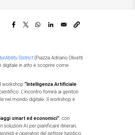
ervizi e accessibilità
Biglietti
ontatti
AQ
rAbility District
(Piazza Adriano Olivetti
e digitale in atto e scoprire come
a il workshop
“Intelligenza Artificiale
entifico. L’incontro fornirà ai genitori
le nel mondo digitale. Il workshop è
viaggi smart ed economici”
, con
soluzioni AI per pianificare itinerari,
sionisti e operatori del settore turistico.