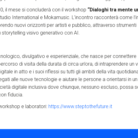
:00, il mese si concluderà con il workshop
“Dialoghi tra mente u
tudio International e Mokamusic. L’incontro racconterà come l’int
aprendo nuovi orizzonti per artisti e pubblico, attraverso strument
 storytelling visivo generativo con AI.
ecnologico, divulgativo e esperienziale, che nasce per connettere
 percorso di visita della durata di circa un’ora, di intraprendere u
ale in atto e i suoi riflessi su tutti gli ambiti della vita quotidi
egati alle nuove tecnologie e aiutare le persone a orientarsi in 
cietà digitale inclusiva dove chiunque, nessuno escluso, possa s
con fiducia.
 workshop e laboratori:
https://www.steptothefuture.it