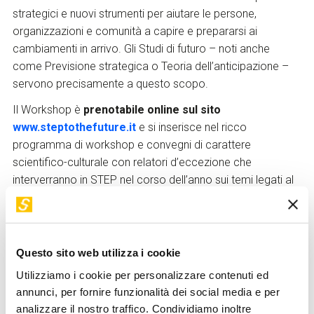
strategici e nuovi strumenti per aiutare le persone,
organizzazioni e comunità a capire e prepararsi ai
cambiamenti in arrivo. Gli Studi di futuro – noti anche
come Previsione strategica o Teoria dell’anticipazione –
servono precisamente a questo scopo.
Il Workshop è
prenotabile online sul sito
www.steptothefuture.it
e si inserisce nel ricco
programma di workshop e convegni di carattere
scientifico-culturale con relatori d’eccezione che
interverranno in STEP nel corso dell’anno sui temi legati al
mondo digitale e alle grandi questioni della società
contemporanea, per offrire ai visitatori ulteriori spunti di
riflessione e di approfondimento.
Questo sito web utilizza i cookie
Utilizziamo i cookie per personalizzare contenuti ed
STEP FuturAbility District è uno
spazio tecnologico,
annunci, per fornire funzionalità dei social media e per
divulgativo e esperienziale
, che nasce per connettere la
analizzare il nostro traffico. Condividiamo inoltre