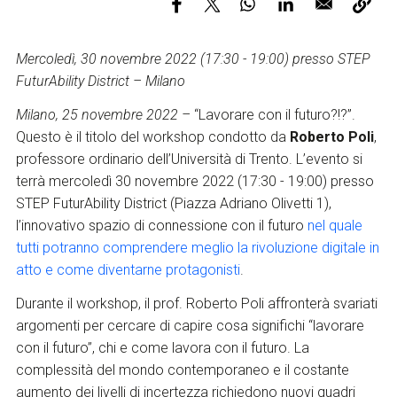
Servizi e accessibilità
Biglietti
Contatti
Mercoledì, 30 novembre 2022 (17:30 - 19:00) presso STEP
FAQ
FuturAbility District – Milano
Milano, 25 novembre 2022 –
“
Lavorare con il futuro?!?”.
Questo è il titolo del workshop
condotto
da
Roberto Poli
,
professore ordinario dell’Università di Trento. L’evento
si
terrà mercoledì 30 novembre 2022 (17:30 - 19:00) presso
STEP FuturAbility District (Piazza Adriano Olivetti 1),
l’innovativo spazio di connessione con il futuro
nel quale
tutti potranno comprendere meglio la rivoluzione digitale in
atto e come diventarne protagonisti
.
Durante il workshop, il prof. Roberto Poli affronterà svariati
argomenti per cercare di capire cosa significhi “lavorare
con il futuro”, chi e come lavora con il futuro. La
complessità del mondo contemporaneo e il costante
aumento dei livelli di incertezza richiedono nuovi quadri