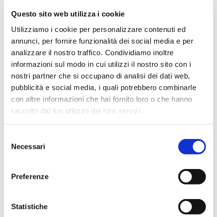
proprio futuro con fiducia.
Questo sito web utilizza i cookie
STEP FuturAbility District è
visitabile dal martedì alla
Utilizziamo i cookie per personalizzare contenuti ed
domenica
,
dalle 9:30 alle
19:00
. Per informazioni e
annunci, per fornire funzionalità dei social media e per
prenotazione visite, workshop e laboratori
analizzare il nostro traffico. Condividiamo inoltre
https://
www.steptothefuture.it
informazioni sul modo in cui utilizzi il nostro sito con i
nostri partner che si occupano di analisi dei dati web,
pubblicità e social media, i quali potrebbero combinarle
Danilo Bruschi
è Professore ordinario di Informatica presso
con altre informazioni che hai fornito loro o che hanno
l’Università degli Studi di Milano dove dirige anche il
raccolto dal tuo utilizzo dei loro servizi.
Laboratorio di Sicurezza e Reti (LASER), è direttore del
Master di II livello in Cybersecurity e Presidente del Corso di
Selezione
Laurea in Sicurezza dei Sistemi e delle Reti. È presidente
Necessari
del
onorario dell’Associazione Italiana per la Sicurezza
consenso
Informatica (CLUSIT) di cui è stato fondatore, dal 2003 al
2007 è stato presidente del Comitato di Garanzia Internet e
Preferenze
Minori istituito presso il Ministero delle Comunicazioni, dal
2002 al 2006 è stato componente del Comitato Tecnico
Statistiche
Nazionale per la Sicurezza Informatica e delle