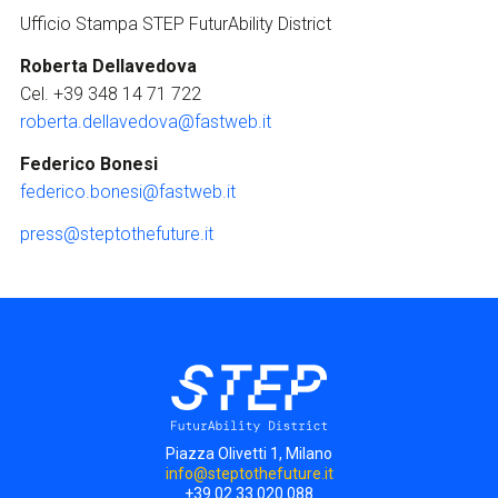
Ufficio Stampa STEP FuturAbility District
Roberta Dellavedova
Cel. +39 348 14 71 722
roberta.dellavedova@fastweb.it
Federico Bonesi
federico.bonesi@fastweb.it
press@steptothefuture.it
Piazza Olivetti 1, Milano
info@steptothefuture.it
+39 02 33 020 088